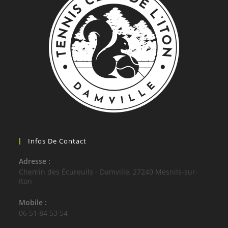
Infos De Contact
Adresse :
Chemin des Écureuils - Damville, 27240 Mesnils-sur-
Iton
Mobile :
06 51 84 53 54