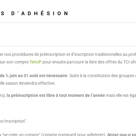
S D'ADHÉSION
nos procédures de préinscription et d’inscription traditionnelles au profi
 sur son compte
TenUP
pour ensuite parcourir la liste des offres du TCI afin
 de ½ juin au 31 août est nécessaire
. Suite à la constitution des groupes
elle saison deviendra effective.
rs),
la préinscription est libre à tout moment de l’année
mais elle est ég
on/Inscription”.
 ou “se créer un compte” (compte nominatif pour adhérent).
Notez que si v