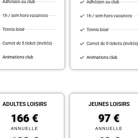
Adhésion au club
Adhésion au club
1h / sem hors vacances
1h / sem hors vacances
Tennis loisir
Tennis loisir
Carnet de 5 ticket (invités)
Carnet de 5 tickets (invités
Animations club
Animations club
ADULTES LOISIRS
JEUNES LOISIRS
166 €
97 €
ANNUELLE
ANNUELLE