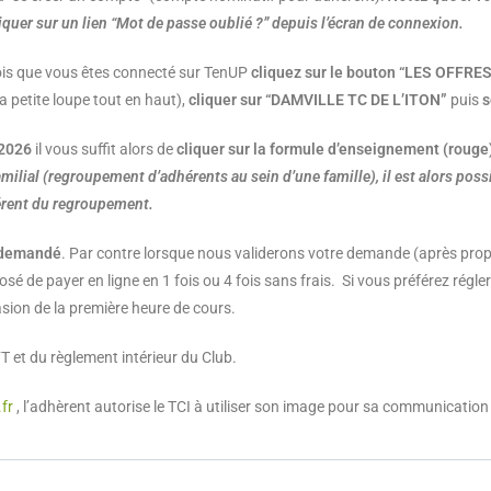
liquer sur un lien “Mot de passe oublié ?” depuis l’écran de connexion.
fois que vous êtes connecté sur TenUP
cliquez sur le bouton “LES OFFR
la petite loupe tout en haut),
cliquer sur “DAMVILLE TC DE L’ITON”
puis
s
 2026
il vous suffit alors de
cliquer sur la formule d’enseignement (rouge
ilial (regroupement d’adhérents au sein d’une famille), il est alors pos
érent du regroupement.
a demandé
. Par contre lorsque nous validerons votre demande (après propo
osé de payer en ligne en 1 fois ou 4 fois sans frais.
Si vous préférez régle
asion de la première heure de cours.
T et du règlement intérieur du Club.
fr
, l’adhèrent autorise le TCI à utiliser son image pour sa communication 