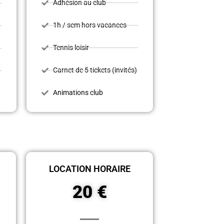
Adhésion au club
1h / sem hors vacances
Tennis loisir
Carnet de 5 tickets (invités)
)
Animations club
LOCATION HORAIRE
20 €