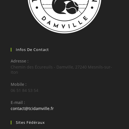
Infos De Contact
Adresse :
Chemin des Écureuils - Damville, 27240 Mesnils-sur-
Iton
Mobile :
06 51 84 53 54
E-mail :
contact@tcidamville.fr
Sites Fédéraux