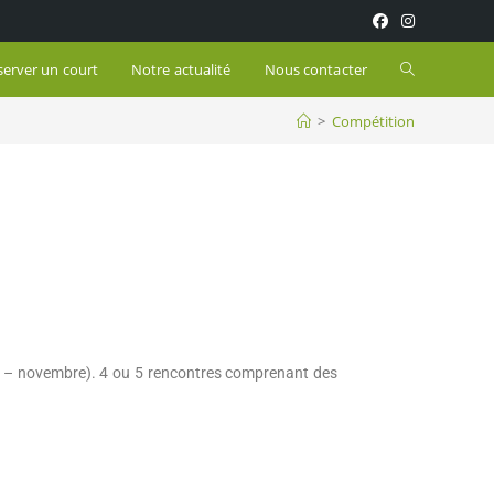
server un court
Notre actualité
Nous contacter
>
Compétition
e – novembre). 4 ou 5 rencontre
s
comprenant des