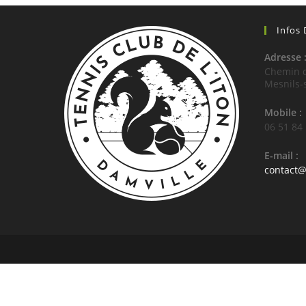
Infos
Adresse 
Chemin d
Mesnils-
Mobile :
06 51 84
E-mail :
contact@