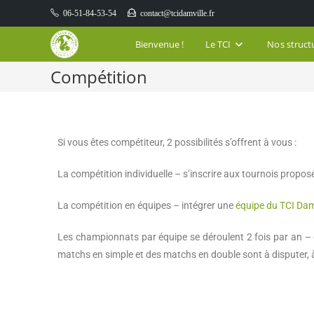
06-51-84-53-54
contact@tcidamville.fr
Bienvenue !
Le TCI
Nos struct
Compétition
Si vous êtes compétiteur, 2 possibilités s’offrent à vous :
La compétition individuelle – s’inscrire aux tournois proposé
La compétition en équipes – intégrer une
équipe du TCI Dam
Les championnats par équipe se déroulent 2 fois par an 
matchs en simple
et
des
matchs en double
sont à disputer, 