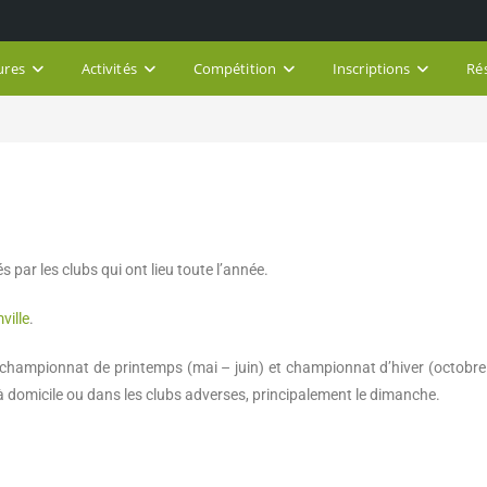
ures
Activités
Compétition
Inscriptions
Ré
s par les clubs qui ont lieu toute l’année
.
ville
.
– championnat de printemps
(mai – juin) et championnat d’hiver (octobr
à domicile ou dans les clubs adverses
, principalement le dimanche
.