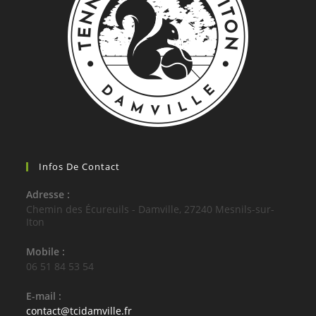
Infos De Contact
Adresse :
Chemin des Écureuils - Damville, 27240 Mesnils-sur-
Iton
Mobile :
06 51 84 53 54
E-mail :
contact@tcidamville.fr