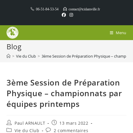
Skip
06-51-84-53-54
contact@tcidamville.fr
to
content
Menu
Blog
>
Vie du Club
>
3ème Session de Préparation Physique – champion
3ème Session de Préparation
Physique – championnats par
équipes printemps
Auteur/autrice
Publication
Paul ARNAULT
13 mars 2022
de
publiée :
Post
Commentaires
Vie du Club
2 commentaires