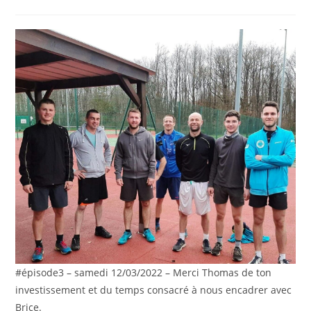
la
category:
de
publication :
la
publication :
#épisode3 – samedi 12/03/2022 – Merci Thomas de ton
investissement et du temps consacré à nous encadrer avec
Brice.