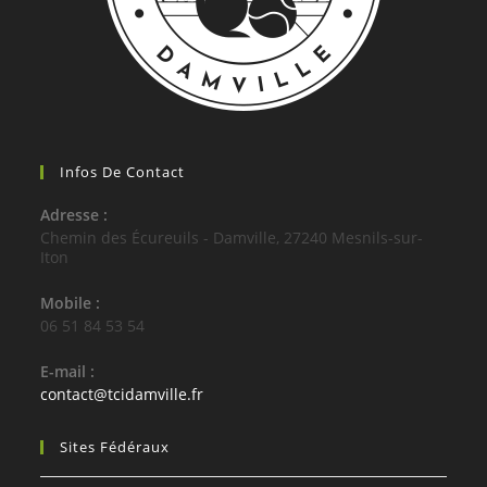
Infos De Contact
Adresse :
Chemin des Écureuils - Damville, 27240 Mesnils-sur-
Iton
Mobile :
06 51 84 53 54
E-mail :
S’ouvre
contact@tcidamville.fr
dans
votre
Sites Fédéraux
application