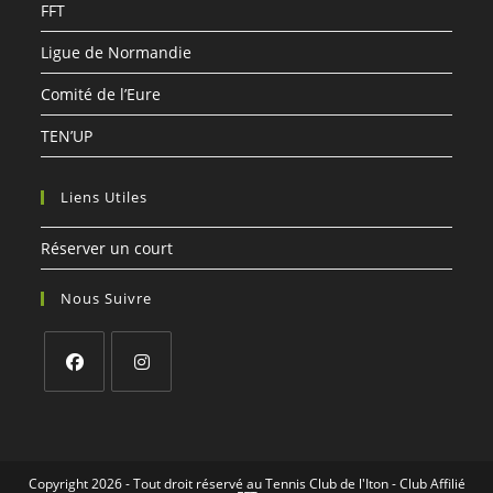
FFT
Ligue de Normandie
Comité de l’Eure
TEN’UP
Liens Utiles
Réserver un court
Nous Suivre
S’ouvre
S’ouvre
dans
dans
un
un
Copyright 2026 - Tout droit réservé au Tennis Club de l'Iton - Club Affilié
nouvel
nouvel