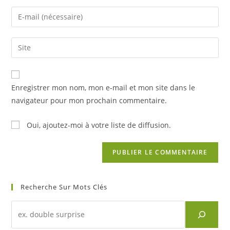
name
Enter
or
your
username
email
Saisir
to
address
l’URL
comment
to
de
comment
votre
Enregistrer mon nom, mon e-mail et mon site dans le
site
navigateur pour mon prochain commentaire.
(facultatif)
Oui, ajoutez-moi à votre liste de diffusion.
Recherche Sur Mots Clés
Recherche
d'un