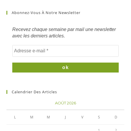
article
sur
Abonnez-Vous À Notre Newsletter
mots
clés
Recevez chaque semaine par mail une newsletter
avec les derniers articles.
Calendrier Des Articles
AOÛT 2026
L
M
M
J
V
S
D
1
2