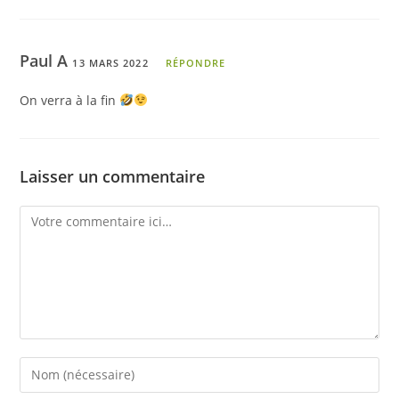
Paul A
13 MARS 2022
RÉPONDRE
On verra à la fin
Laisser un commentaire
Comment
Enter
your