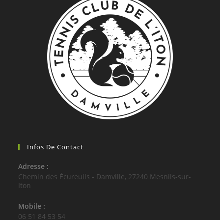
Infos De Contact
Adresse :
Chemin des Écureuils - Damville, 27240 Mesnils-sur-
Iton
Mobile :
06 51 84 53 54