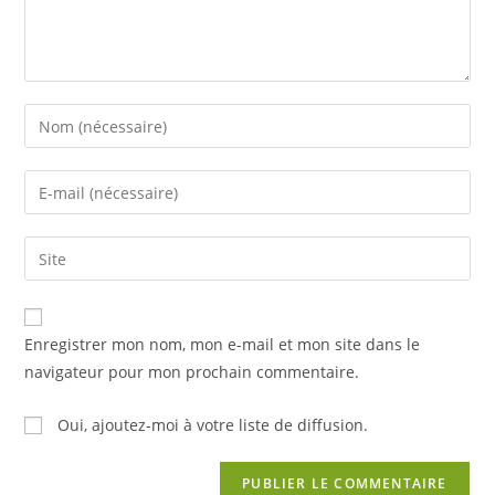
Enter
your
name
Enter
or
your
username
email
Saisir
to
address
l’URL
comment
to
de
comment
votre
Enregistrer mon nom, mon e-mail et mon site dans le
site
navigateur pour mon prochain commentaire.
(facultatif)
Oui, ajoutez-moi à votre liste de diffusion.