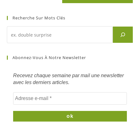
Recherche Sur Mots Clés
Recherche
d'un
article
sur
Abonnez-Vous À Notre Newsletter
mots
clés
Recevez chaque semaine par mail une newsletter
avec les derniers articles.