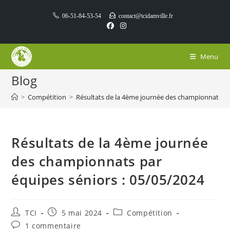
Skip
06-51-84-53-54
contact@tcidamville.fr
to
content
Menu
Blog
>
Compétition
>
Résultats de la 4ème journée des championnats pa
Résultats de la 4ème journée
des championnats par
équipes séniors : 05/05/2024
Auteur/autrice
Publication
Post
TCI
5 mai 2024
Compétition
de
publiée :
category:
Commentaires
1 commentaire