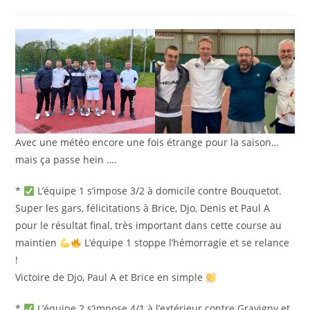
la
de
publication :
la
publication :
Avec une météo encore une fois étrange pour la saison…
mais ça passe hein ….
*
L’équipe 1 s’impose 3/2 à domicile contre Bouquetot.
Super les gars, félicitations à Brice, Djo, Denis et Paul A
pour le résultat final, très important dans cette course au
maintien
L’équipe 1 stoppe l’hémorragie et se relance
!
Victoire de Djo, Paul A et Brice en simple
*
L’équipe 2 s’impose 4/1 à l’extérieur contre Gravigny et