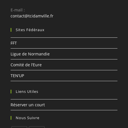
E-mail :
S’ouvre
contact@tcidamville.fr
dans
votre
Sites Fédéraux
application
FFT
Ligue de Normandie
Comité de l’Eure
TEN’UP
Liens Utiles
Réserver un court
Nous Suivre