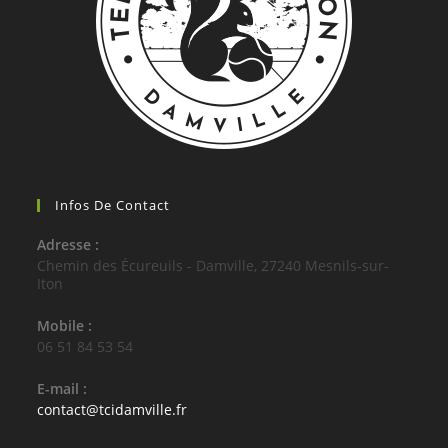
Infos De Contact
Adresse :
Chemin des Écureuils - Damville, 27240 Mesnils-sur-
Iton
Mobile :
06 51 84 53 54
E-mail :
S’ouvre
contact@tcidamville.fr
dans
votre