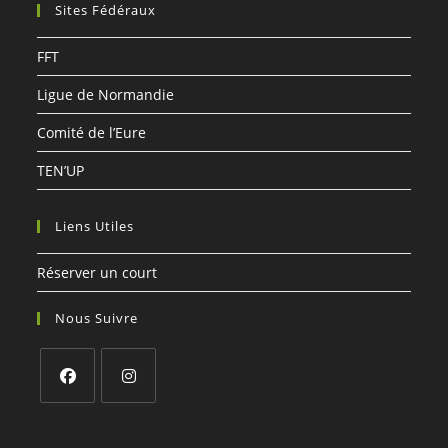
Sites Fédéraux
application
FFT
Ligue de Normandie
Comité de l’Eure
TEN’UP
Liens Utiles
Réserver un court
Nous Suivre
S’ouvre
S’ouvre
dans
dans