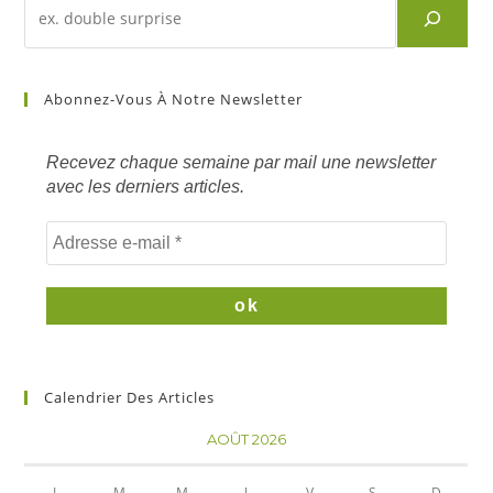
Recherche
d'un
article
sur
Abonnez-Vous À Notre Newsletter
mots
clés
Recevez chaque semaine par mail une newsletter
avec les derniers articles.
Calendrier Des Articles
AOÛT 2026
L
M
M
J
V
S
D