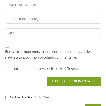
Enter
your
name
Enter
or
your
username
email
Saisir
to
address
l’URL
comment
to
de
comment
votre
Enregistrer mon nom, mon e-mail et mon site dans le
site
navigateur pour mon prochain commentaire.
(facultatif)
Oui, ajoutez-moi à votre liste de diffusion.
Recherche Sur Mots Clés