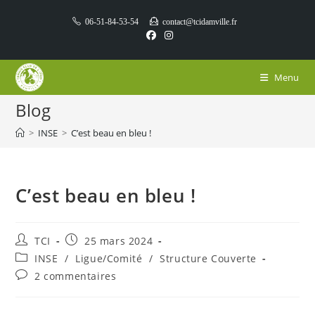
Skip
06-51-84-53-54
contact@tcidamville.fr
to
content
Menu
Blog
>
INSE
>
C’est beau en bleu !
C’est beau en bleu !
Auteur/autrice
Publication
TCI
25 mars 2024
de
publiée :
Post
INSE
/
Ligue/Comité
/
Structure Couverte
la
category:
Commentaires
2 commentaires
publication :
de
la
publication :