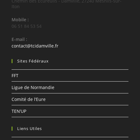
Chemin des Écureuils - Damville, 27240 Mesnils-sur-
Iton
Mobile :
06 51 84 53 54
E-mail :
S’ouvre
contact@tcidamville.fr
dans
votre
Sites Fédéraux
application
FFT
Ligue de Normandie
Comité de l’Eure
TEN’UP
Liens Utiles