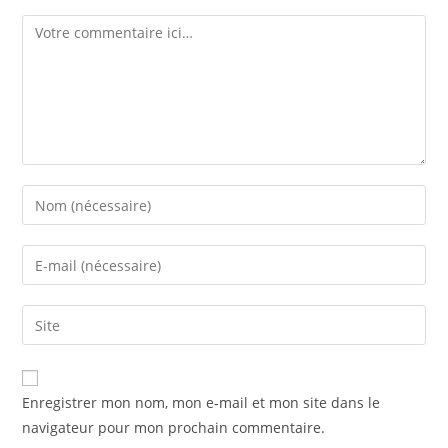
Comment
Enter
your
name
Enter
or
your
username
email
Saisir
to
address
l’URL
comment
to
de
comment
votre
Enregistrer mon nom, mon e-mail et mon site dans le
site
navigateur pour mon prochain commentaire.
(facultatif)