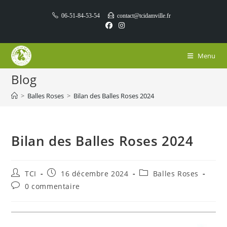
Skip
06-51-84-53-54
contact@tcidamville.fr
to
content
Menu
Blog
>
Balles Roses
>
Bilan des Balles Roses 2024
Bilan des Balles Roses 2024
Auteur/autrice
Publication
Post
TCI
16 décembre 2024
Balles Roses
de
publiée :
category:
Commentaires
0 commentaire
la
de
publication :
la
publication :