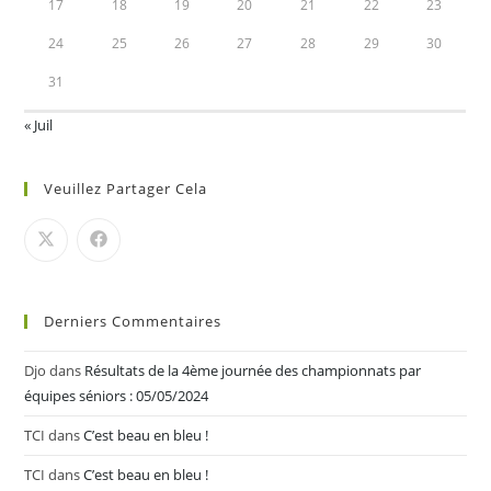
17
18
19
20
21
22
23
24
25
26
27
28
29
30
31
« Juil
Veuillez Partager Cela
Derniers Commentaires
Djo
dans
Résultats de la 4ème journée des championnats par
équipes séniors : 05/05/2024
TCI
dans
C’est beau en bleu !
TCI
dans
C’est beau en bleu !