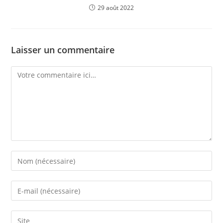
29 août 2022
Laisser un commentaire
Comment
Enter
your
name
Enter
or
your
username
email
Saisir
to