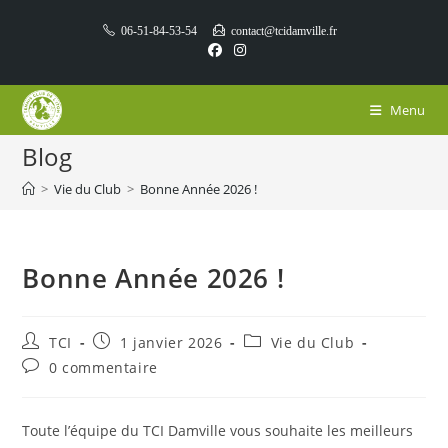
Skip
06-51-84-53-54
contact@tcidamville.fr
to
content
Menu
Blog
>
Vie du Club
>
Bonne Année 2026 !
Bonne Année 2026 !
Auteur/autrice
Publication
Post
TCI
1 janvier 2026
Vie du Club
de
publiée :
category:
Commentaires
0 commentaire
la
de
publication :
la
publication :
Toute l’équipe du TCI Damville vous souhaite les meilleurs