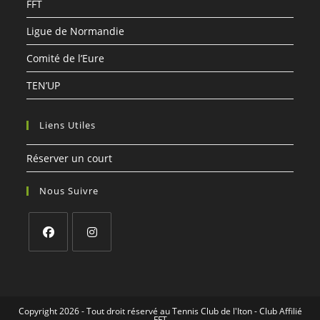
FFT
Ligue de Normandie
Comité de l’Eure
TEN’UP
Liens Utiles
Réserver un court
Nous Suivre
S’ouvre
S’ouvre
dans
dans
un
un
Copyright 2026 - Tout droit réservé au Tennis Club de l'Iton - Club Affilié
nouvel
nouvel
FFT