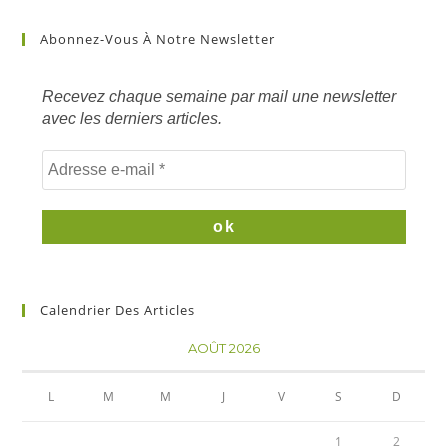
article
sur
Abonnez-Vous À Notre Newsletter
mots
clés
Recevez chaque semaine par mail une newsletter
avec les derniers articles.
Calendrier Des Articles
AOÛT 2026
L
M
M
J
V
S
D
1
2