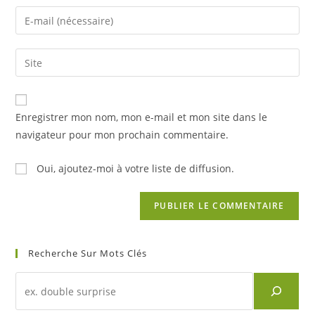
name
Enter
or
your
username
email
Saisir
to
address
l’URL
comment
to
de
comment
votre
Enregistrer mon nom, mon e-mail et mon site dans le
site
navigateur pour mon prochain commentaire.
(facultatif)
Oui, ajoutez-moi à votre liste de diffusion.
Recherche Sur Mots Clés
Recherche
d'un