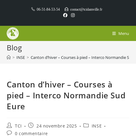
Skip
06-51-84-53-54
contact@tcidamville.fr
to
content
Menu
Blog
>
INSE
>
Canton d’hiver – Courses à pied – Interco Normandie Sud 
Canton d’hiver – Courses à
pied – Interco Normandie Sud
Eure
Auteur/autrice
Publication
Post
TCI
24 novembre 2025
INSE
de
publiée :
category:
Commentaires
0 commentaire