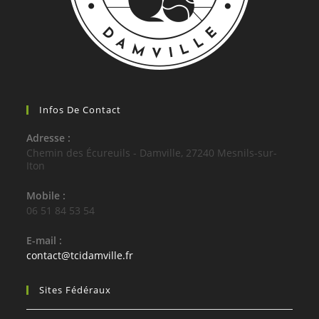
Infos De Contact
Adresse :
Chemin des Écureuils - Damville, 27240 Mesnils-sur-
Iton
Mobile :
06 51 84 53 54
E-mail :
S’ouvre
contact@tcidamville.fr
dans
votre
Sites Fédéraux
application