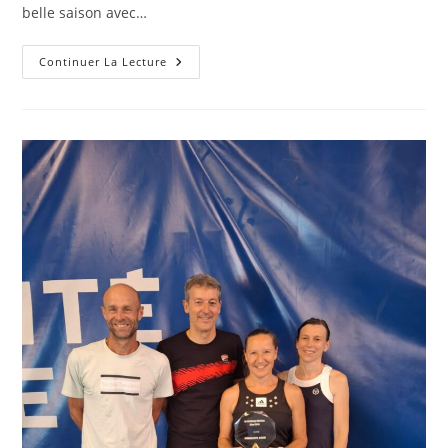
belle saison avec…
Fin
Continuer La Lecture
Des
Poules
Des
Championnats
Par
Équipes
Séniors
De
Printemps