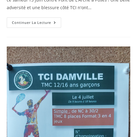
adversité et une blessure côté TCI n'ont…
Notre
Continuer La Lecture
Équipe
Challenge
Mix’Eure
3eme
Série
En
Finale