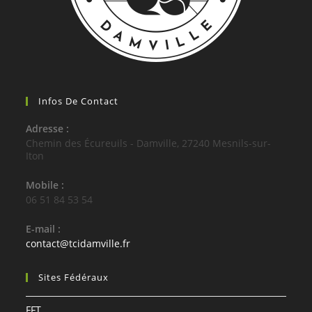
Infos De Contact
Adresse :
Chemin des Écureuils - Damville, 27240 Mesnils-sur-
Iton
Mobile :
06 51 84 53 54
E-mail :
S’ouvre
contact@tcidamville.fr
dans
votre
Sites Fédéraux
application
FFT