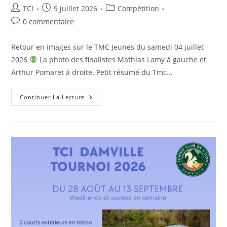
Auteur/autrice
Publication
Post
TCI
9 juillet 2026
Compétition
de
publiée :
category:
Commentaires
0 commentaire
la
de
publication :
la
Retour en images sur le TMC Jeunes du samedi 04 juillet
publication :
2026
La photo des finalistes Mathias Lamy à gauche et
Arthur Pomaret à droite. Petit résumé du Tmc…
Retour
Continuer La Lecture
Sur
Le
TMC
Jeunes
12/16
Ans
Du
04
Juillet