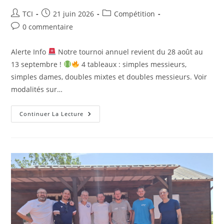
Auteur/autrice
Publication
Post
TCI
21 juin 2026
Compétition
de
publiée :
category:
Commentaires
0 commentaire
la
de
publication :
la
Alerte Info
Notre tournoi annuel revient du 28 août au
publication :
13 septembre !
4 tableaux : simples messieurs,
simples dames, doubles mixtes et doubles messieurs. Voir
modalités sur…
Tournoi
Continuer La Lecture
Du
TCI
:
28/08
Au
13/09