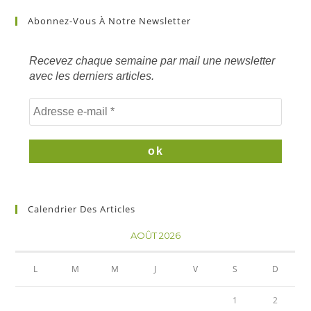
sur
Abonnez-Vous À Notre Newsletter
mots
clés
Recevez chaque semaine par mail une newsletter
avec les derniers articles.
Calendrier Des Articles
AOÛT 2026
L
M
M
J
V
S
D
1
2