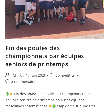
Fin des poules des
championnats par équipes
séniors de printemps
Auteur/autrice
Publication
Post
TCI
17 juin 2026
Compétition
de
publiée :
category:
Commentaires
0 commentaire
la
de
publication :
la
Fin des phases de poules du championnat par
publication :
équipes séniors de printemps pour nos équipes
masculines et féminines !
Clap de fin sur une très