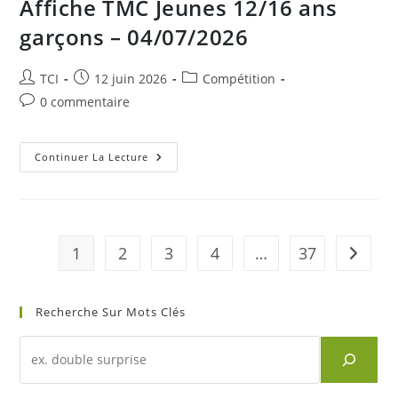
Affiche TMC Jeunes 12/16 ans
garçons – 04/07/2026
Auteur/autrice
Publication
Post
TCI
12 juin 2026
Compétition
de
publiée :
category:
Commentaires
0 commentaire
la
de
publication :
la
publication :
Affiche
Continuer La Lecture
TMC
Jeunes
12/16
Ans
Garçons
–
04/07/2026
1
2
3
4
…
37
Aller à 
Recherche Sur Mots Clés
Recherche
d'un
article