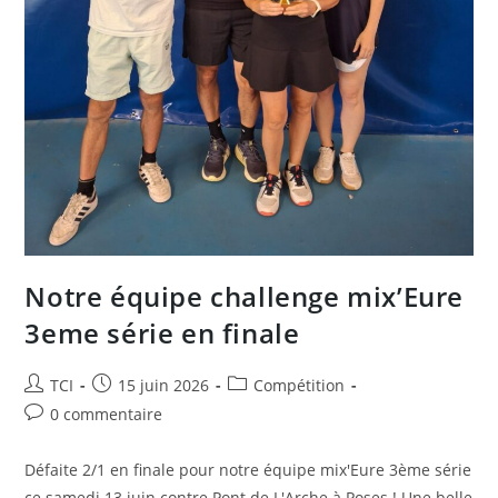
Notre équipe challenge mix’Eure
3eme série en finale
Auteur/autrice
Publication
Post
TCI
15 juin 2026
Compétition
de
publiée :
category:
Commentaires
0 commentaire
la
de
publication :
la
Défaite 2/1 en finale pour notre équipe mix'Eure 3ème série
publication :
ce samedi 13 juin contre Pont de L'Arche à Poses ! Une belle