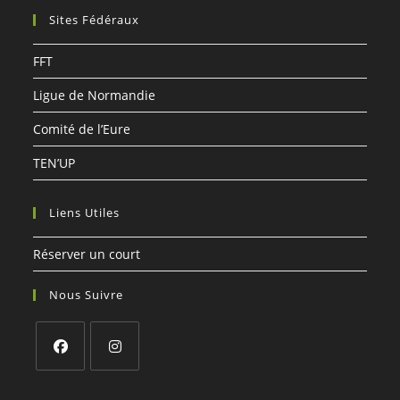
votre
Sites Fédéraux
application
FFT
Ligue de Normandie
Comité de l’Eure
TEN’UP
Liens Utiles
Réserver un court
Nous Suivre
S’ouvre
S’ouvre