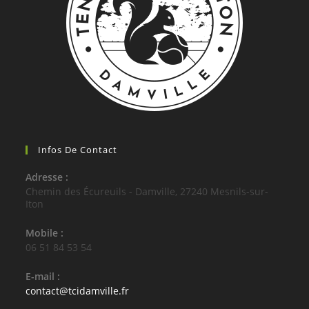
Infos De Contact
Adresse :
Chemin des Écureuils - Damville, 27240 Mesnils-sur-
Iton
Mobile :
06 51 84 53 54
E-mail :
S’ouvre
contact@tcidamville.fr
dans