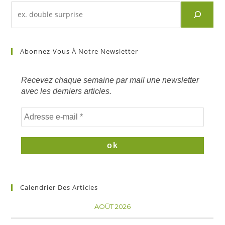
Recherche
d'un
article
sur
Abonnez-Vous À Notre Newsletter
mots
clés
Recevez chaque semaine par mail une newsletter
avec les derniers articles.
Calendrier Des Articles
AOÛT 2026