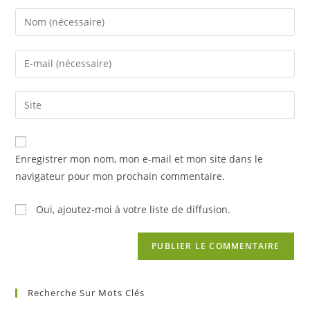
Enter
your
name
Enter
or
your
username
email
Saisir
to
address
l’URL
comment
to
de
comment
votre
Enregistrer mon nom, mon e-mail et mon site dans le
site
navigateur pour mon prochain commentaire.
(facultatif)
Oui, ajoutez-moi à votre liste de diffusion.
Recherche Sur Mots Clés