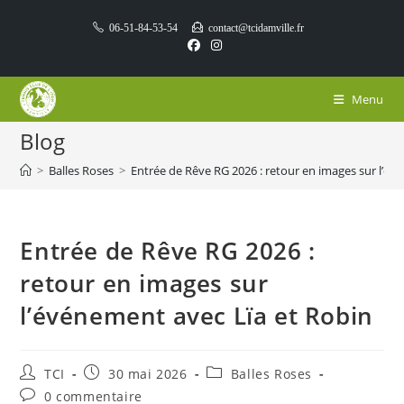
Skip
06-51-84-53-54
contact@tcidamville.fr
to
content
Menu
Blog
>
Balles Roses
>
Entrée de Rêve RG 2026 : retour en images sur l’év
Entrée de Rêve RG 2026 :
retour en images sur
l’événement avec Lïa et Robin
Auteur/autrice
Publication
Post
TCI
30 mai 2026
Balles Roses
de
publiée :
category:
Commentaires
0 commentaire