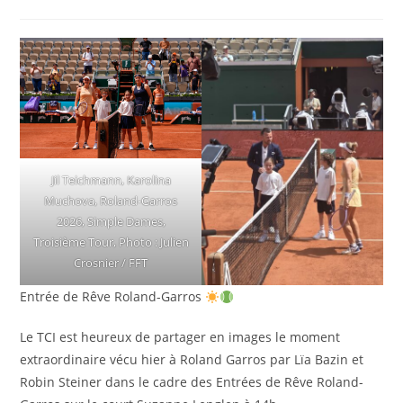
la
de
publication :
la
publication :
Jil Teichmann, Karolina
Muchova, Roland-Garros
2026, Simple Dames,
Troisième Tour, Photo : Julien
Crosnier / FFT
Entrée de Rêve Roland-Garros
Le TCI est heureux de partager en images le moment
extraordinaire vécu hier à Roland Garros par Lïa Bazin et
Robin Steiner dans le cadre des Entrées de Rêve Roland-