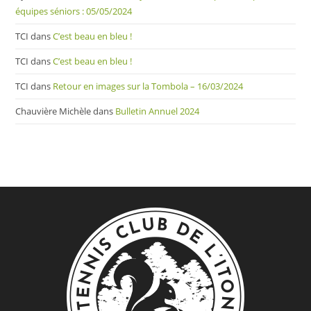
équipes séniors : 05/05/2024
TCI
dans
C’est beau en bleu !
TCI
dans
C’est beau en bleu !
TCI
dans
Retour en images sur la Tombola – 16/03/2024
Chauvière Michèle
dans
Bulletin Annuel 2024