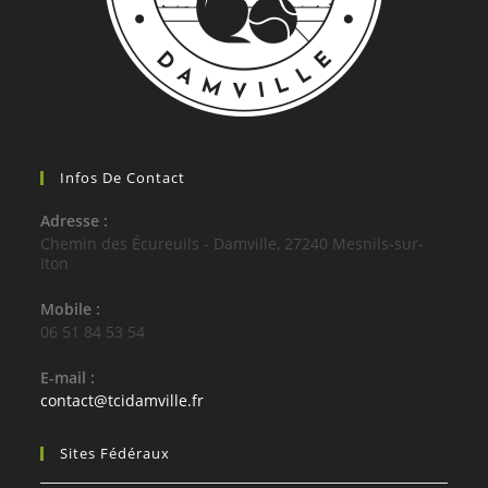
Infos De Contact
Adresse :
Chemin des Écureuils - Damville, 27240 Mesnils-sur-
Iton
Mobile :
06 51 84 53 54
E-mail :
contact@tcidamville.fr
Sites Fédéraux