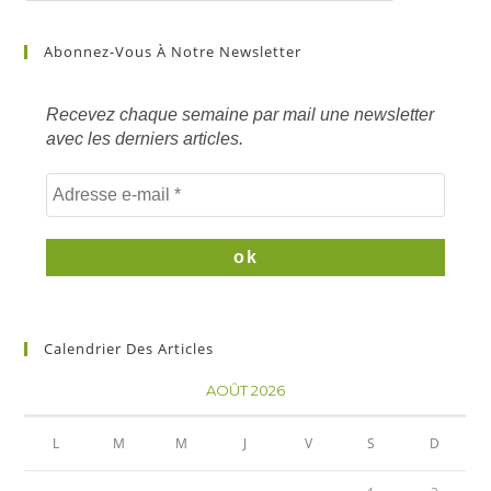
article
sur
Abonnez-Vous À Notre Newsletter
mots
clés
Recevez chaque semaine par mail une newsletter
avec les derniers articles.
Calendrier Des Articles
AOÛT 2026
L
M
M
J
V
S
D