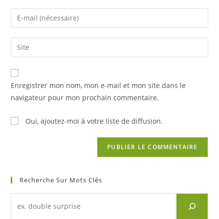
name
Enter
or
your
username
email
Saisir
to
address
l’URL
comment
to
de
comment
votre
Enregistrer mon nom, mon e-mail et mon site dans le
site
navigateur pour mon prochain commentaire.
(facultatif)
Oui, ajoutez-moi à votre liste de diffusion.
Recherche Sur Mots Clés
Recherche
d'un