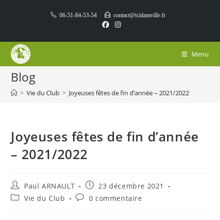
Skip
06-51-84-53-54
contact@tcidamville.fr
to
content
Menu
Blog
>
Vie du Club
>
Joyeuses fêtes de fin d’année – 2021/2022
Joyeuses fêtes de fin d’année
– 2021/2022
Auteur/autrice
Publication
Paul ARNAULT
23 décembre 2021
de
publiée :
Post
Commentaires
Vie du Club
0 commentaire
la
category:
de
publication :
la