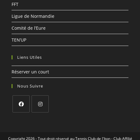
FFT
Ligue de Normandie
Comité de l’Eure
TEN’UP
Liens Utiles
Réserver un court
Nous Suivre
S’ouvre
S’ouvre
dans
dans
un
un
Copyright 2026 - Tout droit réservé au Tennis Club de l'Iton - Club Affilié
nouvel
nouvel