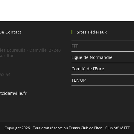
 De Contact
Sites Fédéraux
:
FFT
es Écureuils - Damville, 27240
sur-Iton
Ligue de Normandie
Comité de l’Eure
 53 54
TEN’UP
tcidamville.fr
Copyright 2026 - Tout droit réservé au Tennis Club de l'Iton - Club Affilié FFT