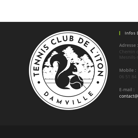
Infos
Adresse 
Chemin d
Mesnils-
Mobile :
06 51 84
E-mail :
contact@