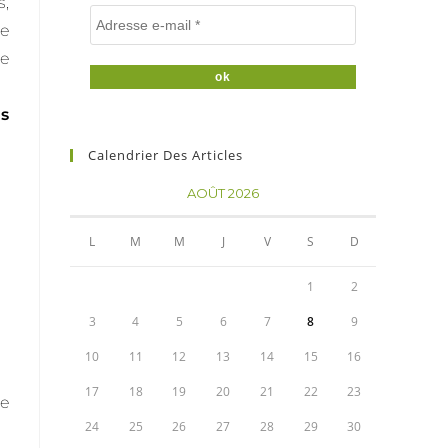
s,
e
de
s
Calendrier Des Articles
AOÛT 2026
L
M
M
J
V
S
D
1
2
3
4
5
6
7
8
9
10
11
12
13
14
15
16
17
18
19
20
21
22
23
ue
24
25
26
27
28
29
30