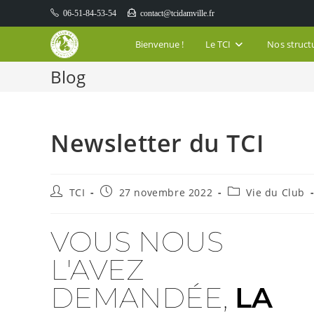
06-51-84-53-54
contact@tcidamville.fr
Bienvenue !
Le TCI
Nos struct
Blog
Newsletter du TCI
TCI
27 novembre 2022
Vie du Club
VOUS NOUS
L'AVEZ
DEMANDÉE,
LA