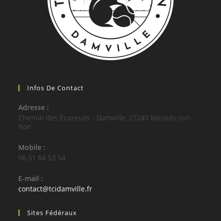
Infos De Contact
Adresse :
Chemin des Écureuils - Damville, 27240 Mesnils-sur-
Iton
Mobile :
06 51 84 53 54
E-mail :
contact@tcidamville.fr
Sites Fédéraux