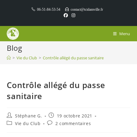
06-51-84-53-54
contact@tcidamville.fr
Menu
Blog
>
Vie du Club
>
Contrôle allégé du passe sanitaire
Contrôle allégé du passe
sanitaire
Stéphane G.
19 octobre 2021
Vie du Club
2 commentaires