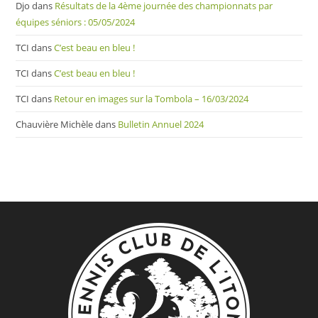
Djo
dans
Résultats de la 4ème journée des championnats par
équipes séniors : 05/05/2024
TCI
dans
C’est beau en bleu !
TCI
dans
C’est beau en bleu !
TCI
dans
Retour en images sur la Tombola – 16/03/2024
Chauvière Michèle
dans
Bulletin Annuel 2024