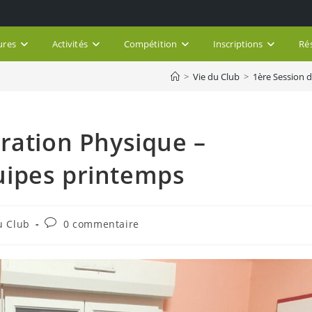
ures
Activités
Compétition
Inscriptions
Ré
>
Vie du Club
>
1ère Session 
ration Physique –
uipes printemps
Commentaires
u Club
0 commentaire
de
la
publication :