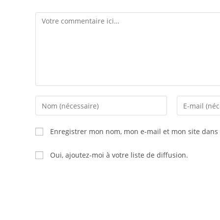
Comment
Enter
Enter
your
your
name
email
Enregistrer mon nom, mon e-mail et mon site dans
or
address
username
to
Oui, ajoutez-moi à votre liste de diffusion.
to
comment
comment