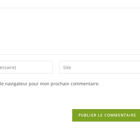
Saisir
l’URL
de
 le navigateur pour mon prochain commentaire.
votre
site
(facultatif)