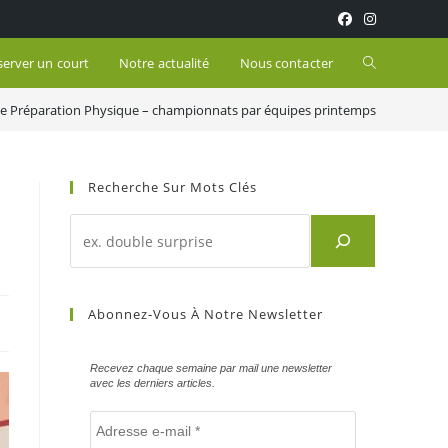
Toggle
server un court
Notre actualité
Nous contacter
de Préparation Physique – championnats par équipes printemps
website
search
Recherche Sur Mots Clés
Recherche
d'un
article
sur
Abonnez-Vous À Notre Newsletter
mots
clés
Recevez chaque semaine par mail une newsletter
avec les derniers articles.