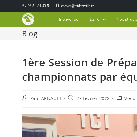
Skip
06-51-84-53-54
contact@tcidamville.fr
to
content
Bienvenue !
Le TCI
Nos struct
Blog
1ère Session de Prépa
championnats par éq
Auteur/autrice
Publication
Post
Paul ARNAULT
27 février 2022
Vie d
de
publiée :
category:
la
publication :