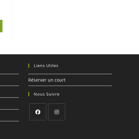
Liens Utiles
Réserver un court
Nous Suivre
S’ouvre
S’ouvre
dans
dans