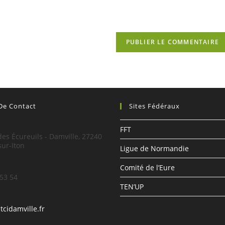
site
(facultatif)
 De Contact
Sites Fédéraux
:
FFT
es Écureuils - Damville, 27240
sur-Iton
Ligue de Normandie
Comité de l’Eure
 53 54
TEN’UP
S’ouvre
tcidamville.fr
dans