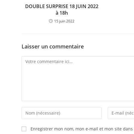
DOUBLE SURPRISE 18 JUIN 2022
à 18h
15 juin 2022
Laisser un commentaire
Comment
Enter
Enter
your
your
name
email
Enregistrer mon nom, mon e-mail et mon site dans
or
address