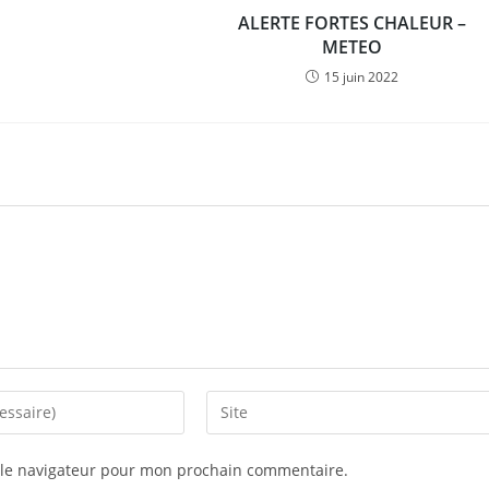
ALERTE FORTES CHALEUR –
METEO
15 juin 2022
Saisir
l’URL
de
 le navigateur pour mon prochain commentaire.
votre