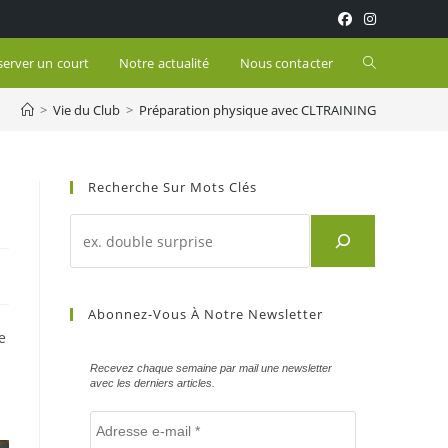
Toggle
server un court
Notre actualité
Nous contacter
>
Vie du Club
>
Préparation physique avec CLTRAINING
website
search
Recherche Sur Mots Clés
Recherche
d'un
article
sur
Abonnez-Vous À Notre Newsletter
mots
e
clés
Recevez chaque semaine par mail une newsletter
avec les derniers articles.