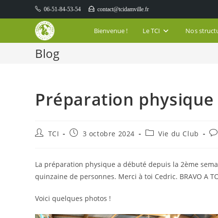
Skip
06-51-84-53-54
contact@tcidamville.fr
to
content
Bienvenue !
Le TCI
Nos struct
Blog
Préparation physique
Auteur/autrice
Publication
Post
Co
TCI
3 octobre 2024
Vie du Club
de
publiée :
category:
de
la
la
publication :
pu
La préparation physique a débuté depuis la 2ème sema
quinzaine de personnes. Merci à toi Cedric. BRAVO A
Voici quelques photos !