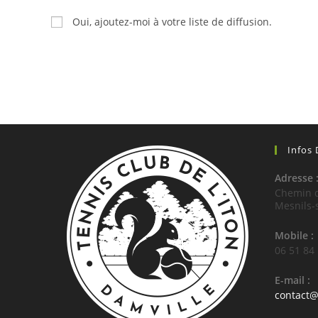
username
to
Oui, ajoutez-moi à votre liste de diffusion.
to
comment
comment
Infos
Adresse 
Chemin d
Mesnils-
Mobile :
06 51 84
E-mail :
contact@