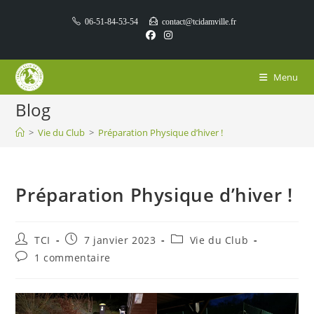
06-51-84-53-54
contact@tcidamville.fr
Menu
Blog
>
Vie du Club
>
Préparation Physique d’hiver !
Préparation Physique d’hiver !
TCI
7 janvier 2023
Vie du Club
1 commentaire