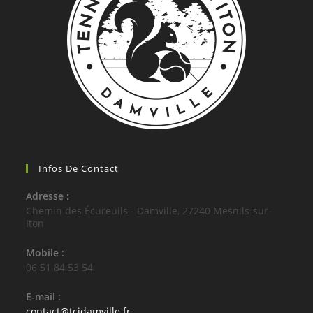
Infos De Contact
Adresse :
Chemin des Écureuils - Damville, 27240 Mesnils-sur-
Iton
Mobile :
06 51 84 53 54
E-mail :
contact@tcidamville.fr