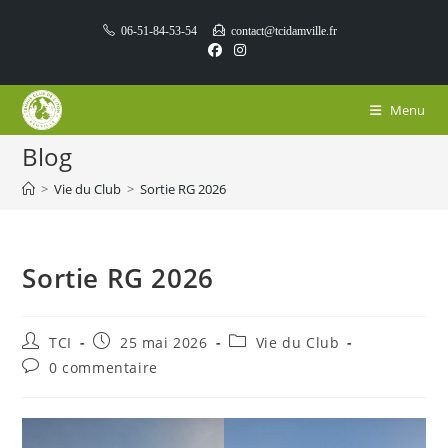
Skip
06-51-84-53-54
contact@tcidamville.fr
to
content
Menu
Blog
>
Vie du Club
>
Sortie RG 2026
Sortie RG 2026
Auteur/autrice
Publication
Post
TCI
25 mai 2026
Vie du Club
de
publiée :
category:
Commentaires
0 commentaire
la
de
publication :
la
publication :