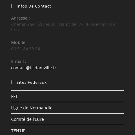
Infos De Contact
Adresse :
Chemin des Écureuils - Damville, 27240 Mesnils-sur-
Iton
Mobile :
06 51 84 53 54
E-mail :
S’ouvre
contact@tcidamville.fr
dans
votre
Sites Fédéraux
application
FFT
Ligue de Normandie
Comité de l’Eure
TEN’UP