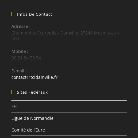
Infos De Contact
Adresse :
Chemin des Écureuils - Damville, 27240 Mesnils-sur-
Iton
Mobile :
06 51 84 53 54
E-mail :
contact@tcidamville.fr
Sites Fédéraux
FFT
Ligue de Normandie
Comité de l’Eure