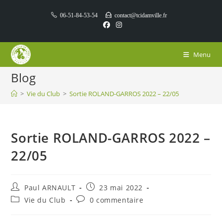
06-51-84-53-54
contact@tcidamville.fr
Menu
Blog
>
Vie du Club
>
Sortie ROLAND-GARROS 2022 – 22/05
Sortie ROLAND-GARROS 2022 –
22/05
Paul ARNAULT
23 mai 2022
Vie du Club
0 commentaire