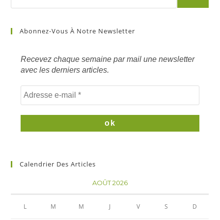
article
sur
Abonnez-Vous À Notre Newsletter
mots
clés
Recevez chaque semaine par mail une newsletter
avec les derniers articles.
Calendrier Des Articles
AOÛT 2026
L
M
M
J
V
S
D