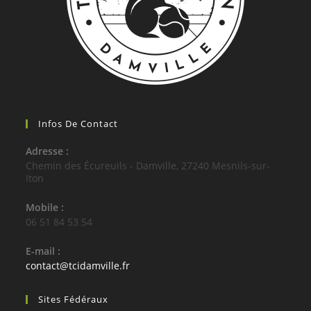
Infos De Contact
Adresse :
Chemin des Écureuils - Damville, 27240 Mesnils-sur-
Iton
Mobile :
06 51 84 53 54
E-mail :
S’ouvre
contact@tcidamville.fr
dans
votre
Sites Fédéraux
application