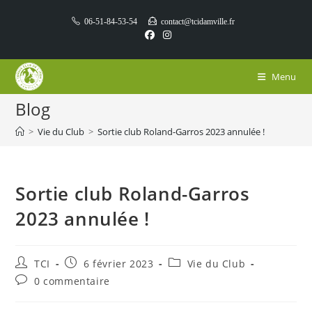
Skip
06-51-84-53-54
contact@tcidamville.fr
to
content
Menu
Blog
>
Vie du Club
>
Sortie club Roland-Garros 2023 annulée !
Sortie club Roland-Garros
2023 annulée !
Auteur/autrice
Publication
Post
TCI
6 février 2023
Vie du Club
de
publiée :
category:
Commentaires
0 commentaire
la
de
publication :
la