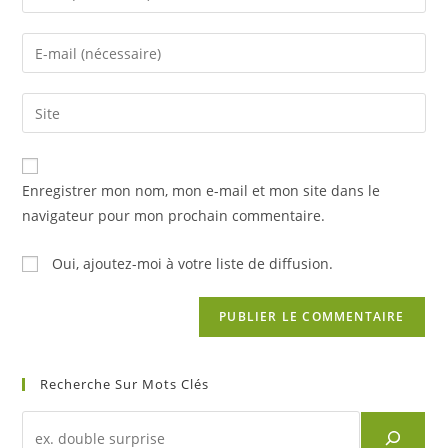
your
name
Enter
or
your
username
email
Saisir
to
address
l’URL
comment
to
de
comment
votre
Enregistrer mon nom, mon e-mail et mon site dans le
site
navigateur pour mon prochain commentaire.
(facultatif)
Oui, ajoutez-moi à votre liste de diffusion.
Recherche Sur Mots Clés
Recherche
d'un