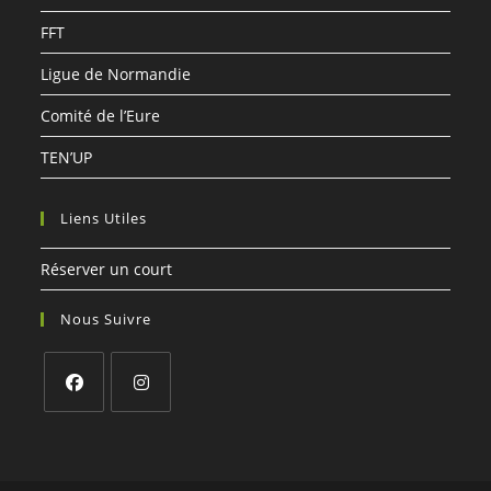
FFT
Ligue de Normandie
Comité de l’Eure
TEN’UP
Liens Utiles
Réserver un court
Nous Suivre
S’ouvre
S’ouvre
dans
dans
un
un