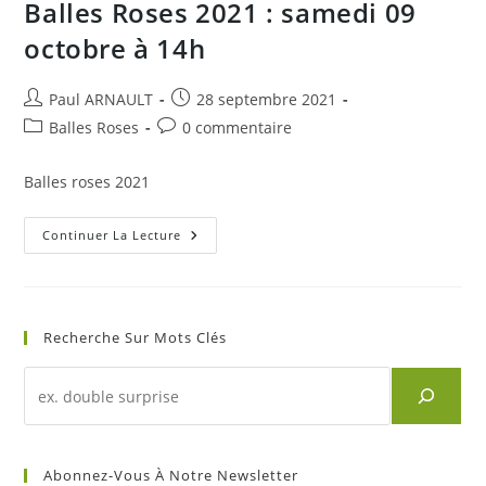
Balles Roses 2021 : samedi 09
octobre à 14h
Auteur/autrice
Publication
Paul ARNAULT
28 septembre 2021
de
publiée :
Post
Commentaires
Balles Roses
0 commentaire
la
category:
de
publication :
la
Balles roses 2021
publication :
Balles
Continuer La Lecture
Roses
2021
:
Samedi
09
Octobre
Recherche Sur Mots Clés
À
14h
Recherche
d'un
article
sur
Abonnez-Vous À Notre Newsletter