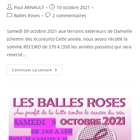
Auteur/autrice
Publication
Paul ARNAULT
10 octobre 2021
de
publiée :
Post
Commentaires
Balles Roses
2 commentaires
la
category:
de
publication :
la
Samedi 09 octobre 2021 aux terrains extérieurs de Damville
publication :
(chemin des écureuils) Cette année, nous avons récolté la
somme RECORD de 570 € (350 les années passées) qui sera
reversé…
Retour
Continuer La Lecture
Sur
Les
Balles
Roses
–
Edition
2021