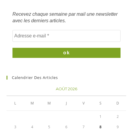
mots
clés
Recevez chaque semaine par mail une newsletter
avec les derniers articles.
Calendrier Des Articles
AOÛT 2026
L
M
M
J
V
S
D
1
2
3
4
5
6
7
8
9