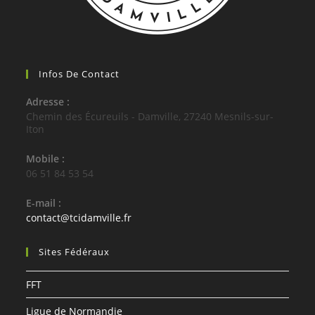
Infos De Contact
Adresse :
Chemin des Écureuils - Damville, 27240 Mesnils-sur-
Iton
Mobile :
06 51 84 53 54
E-mail :
S’ouvre
contact@tcidamville.fr
dans
votre
Sites Fédéraux
application
FFT
Ligue de Normandie