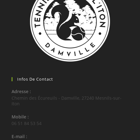
Infos De Contact
Adresse :
Chemin des Écureuils - Damville, 27240 Mesnils-sur-
Iton
Mobile :
06 51 84 53 54
E-mail :