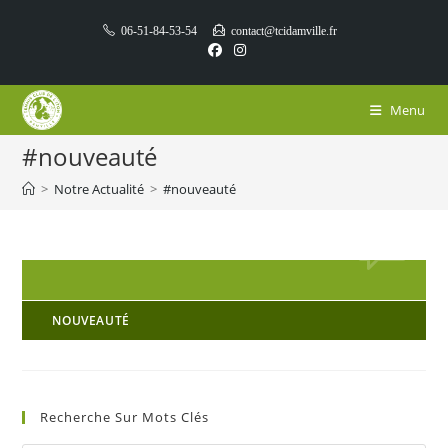
Skip
06-51-84-53-54
contact@tcidamville.fr
to
content
Menu
#nouveauté
>
Notre Actualité
>
#nouveauté
NOUVEAUTÉ
Recherche Sur Mots Clés