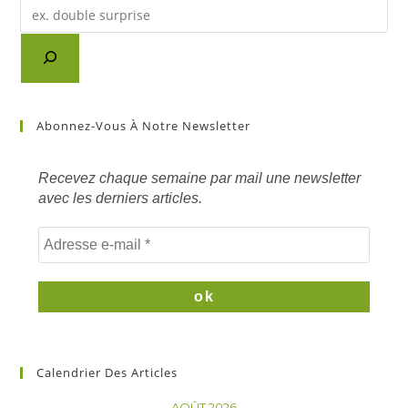
Recherche
d'un
article
sur
mots
clés
Abonnez-Vous À Notre Newsletter
Recevez chaque semaine par mail une newsletter
avec les derniers articles.
Calendrier Des Articles
AOÛT 2026