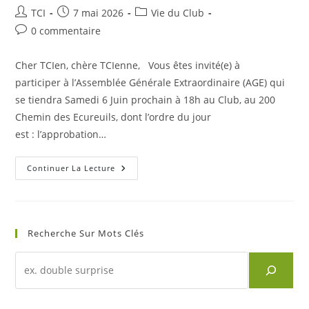
Auteur/autrice
Publication
Post
TCI
7 mai 2026
Vie du Club
de
publiée :
category:
Commentaires
0 commentaire
la
de
publication :
la
Cher TCIen, chère TCIenne, Vous êtes invité(e) à
publication :
participer à l’Assemblée Générale Extraordinaire (AGE) qui
se tiendra Samedi 6 Juin prochain à 18h au Club, au 200
Chemin des Ecureuils, dont l’ordre du jour
est : l’approbation…
Invitation
Continuer La Lecture
À
L’AG
Extraordinaire
–
06/06/2026
Recherche Sur Mots Clés
Recherche
d'un
article