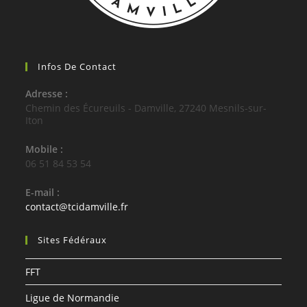
Infos De Contact
Adresse :
Chemin des Écureuils - Damville, 27240 Mesnils-sur-
Iton
Mobile :
06 51 84 53 54
E-mail :
S’ouvre
contact@tcidamville.fr
dans
votre
Sites Fédéraux
application
FFT
Ligue de Normandie