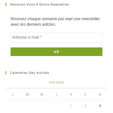
sur
Abonnez-Vous À Notre Newsletter
mots
clés
Recevez chaque semaine par mail une newsletter
avec les derniers articles.
Calendrier Des Articles
MAI 2026
L
M
M
J
V
S
D
1
2
3