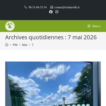
Skip
06-51-84-53-54
contact@tcidamville.fr
to
content
Menu
Archives quotidiennes : 7 mai 2026
>
PM
>
Mai
>
7