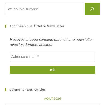
Recherche
d'un
article
sur
Abonnez-Vous À Notre Newsletter
mots
clés
Recevez chaque semaine par mail une newsletter
avec les derniers articles.
Calendrier Des Articles
AOÛT 2026