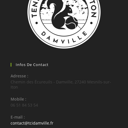
Infos De Contact
Adresse :
Chemin des Écureuils - Damville, 27240 Mesnils-sur-
Iton
Mobile :
06 51 84 53 54
E-mail :
S’ouvre
contact@tcidamville.fr
dans