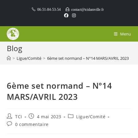
Skip
06-51-84-53-54
contact@tcidamville.fr
to
content
Menu
Blog
>
Ligue/Comité
>
6ème set normand – N°14 MARS/AVRIL 2023
6ème set normand – N°14
MARS/AVRIL 2023
Auteur/autrice
Publication
Post
TCI
4 mai 2023
Ligue/Comité
de
publiée :
category:
Commentaires
0 commentaire
la
de
publication :
la