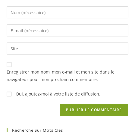
Enter
your
name
Enter
or
your
username
email
Saisir
to
address
l’URL
comment
to
de
comment
votre
Enregistrer mon nom, mon e-mail et mon site dans le
site
navigateur pour mon prochain commentaire.
(facultatif)
Oui, ajoutez-moi à votre liste de diffusion.
Recherche Sur Mots Clés