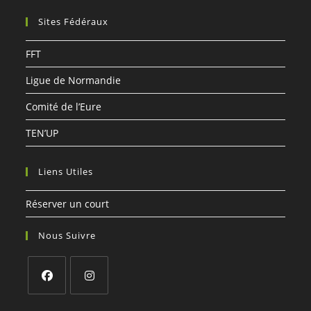
votre
Sites Fédéraux
application
FFT
Ligue de Normandie
Comité de l’Eure
TEN’UP
Liens Utiles
Réserver un court
Nous Suivre
S’ouvre
S’ouvre