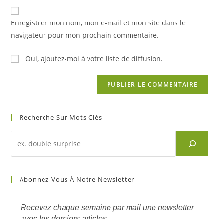
to
de
comment
votre
Enregistrer mon nom, mon e-mail et mon site dans le
site
navigateur pour mon prochain commentaire.
(facultatif)
Oui, ajoutez-moi à votre liste de diffusion.
Recherche Sur Mots Clés
Recherche
d'un
article
sur
Abonnez-Vous À Notre Newsletter
mots
clés
Recevez chaque semaine par mail une newsletter
avec les derniers articles.