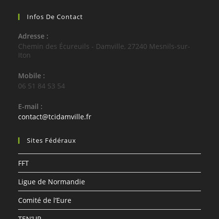
Infos De Contact
Adresse :
Chemin des Écureuils - Damville, 27240 Mesnils-sur-
Iton
Mobile :
06 51 84 53 54
E-mail :
S’ouvre
contact@tcidamville.fr
dans
votre
Sites Fédéraux
application
FFT
Ligue de Normandie
Comité de l’Eure
TEN’UP