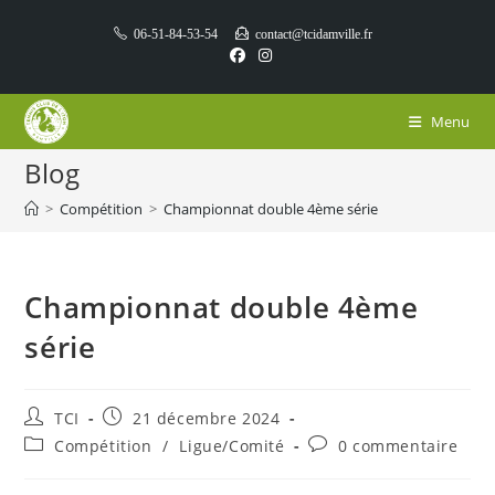
Skip
06-51-84-53-54
contact@tcidamville.fr
to
content
Menu
Blog
>
Compétition
>
Championnat double 4ème série
Championnat double 4ème
série
Auteur/autrice
Publication
TCI
21 décembre 2024
de
publiée :
Post
Commentaires
Compétition
/
Ligue/Comité
0 commentaire
la
category:
de
publication :
la