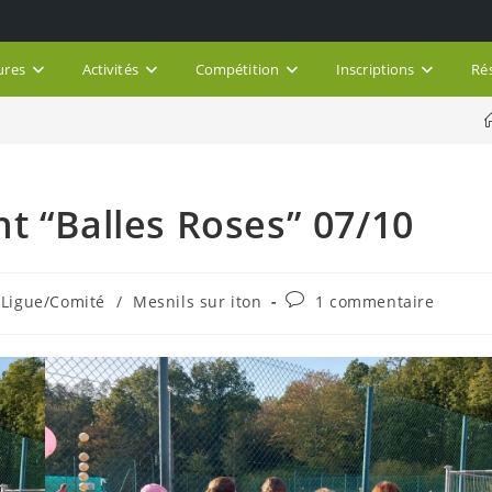
ures
Activités
Compétition
Inscriptions
Ré
t “Balles Roses” 07/10
Commentaires
Ligue/Comité
/
Mesnils sur iton
1 commentaire
de
la
publication :