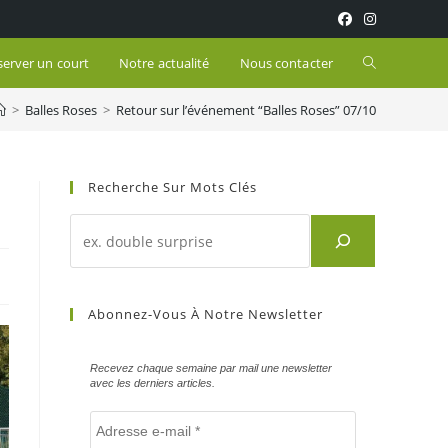
Toggle
server un court
Notre actualité
Nous contacter
>
Balles Roses
>
Retour sur l’événement “Balles Roses” 07/10
website
search
Recherche Sur Mots Clés
Recherche
d'un
article
sur
Abonnez-Vous À Notre Newsletter
mots
clés
Recevez chaque semaine par mail une newsletter
avec les derniers articles.