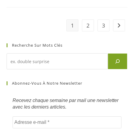
:
Fêtes
De
Fin
D’année
1
2
3
Aller à 
Recherche Sur Mots Clés
Recherche
d'un
article
sur
Abonnez-Vous À Notre Newsletter
mots
clés
Recevez chaque semaine par mail une newsletter
avec les derniers articles.