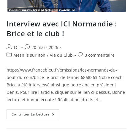
Interview avec ICI Normandie :
Brice et le club !
Auteur/autrice
Publication
TCI
20 mars 2026
de
publiée :
Post
Commentaires
Mesnils sur iton
/
Vie du Club
0 commentaire
la
category:
de
publication :
la
https://www.francebleu.fr/emissions/les-normands-du-
publication :
bout-du-coin/brice-le-prof-de-tennis-6868263 Notre coach
Brice a été interviewé ainsi que notre ancien président
Denis. Pour lire l'article, cliquer sur le lien ci-dessus. Bonne
lecture et bonne écoute ! Réalisation, droits et…
Interview
Continuer La Lecture
Avec
ICI
Normandie
: