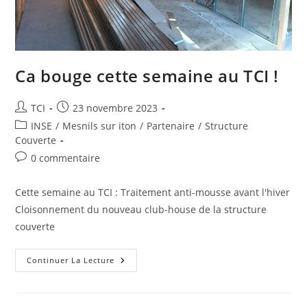
Ca bouge cette semaine au TCI !
Auteur/autrice
Publication
TCI
23 novembre 2023
de
publiée :
Post
INSE
/
Mesnils sur iton
/
Partenaire
/
Structure
la
category:
Couverte
publication :
Commentaires
0 commentaire
de
la
Cette semaine au TCI : Traitement anti-mousse avant l'hiver
publication :
Cloisonnement du nouveau club-house de la structure
couverte
Ca
Continuer La Lecture
Bouge
Cette
Semaine
Au