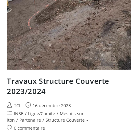
Travaux Structure Couverte
2023/2024
Auteur/autrice
Publication
TCI
16 décembre 2023
de
publiée :
Post
INSE
/
Ligue/Comité
/
Mesnils sur
la
category:
iton
/
Partenaire
/
Structure Couverte
publication :
Commentaires
0 commentaire
de