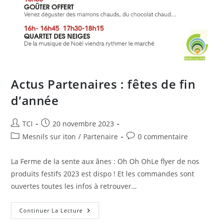
Actus Partenaires : fêtes de fin
d’année
Auteur/autrice
Publication
TCI
20 novembre 2023
de
publiée :
Post
Commentaires
Mesnils sur iton
/
Partenaire
0 commentaire
la
category:
de
publication :
la
La Ferme de la sente aux ânes : Oh Oh OhLe flyer de nos
publication :
produits festifs 2023 est dispo ! Et les commandes sont
ouvertes toutes les infos à retrouver…
Actus
Continuer La Lecture
Partenaires