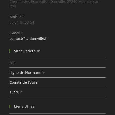
Chemin des Écureuils - Damville, 27240 Mesnils-sur-
Iton
Mobile :
06 51 84 53 54
E-mail :
S’ouvre
contact@tcidamville.fr
dans
votre
Sites Fédéraux
application
FFT
Ligue de Normandie
Comité de l’Eure
TEN’UP
Liens Utiles