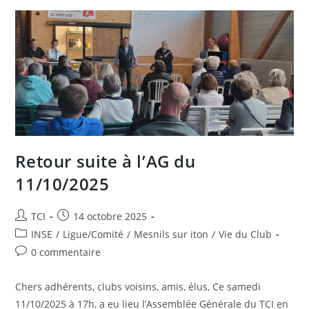
Brice
Et
Le
Club
!
Retour suite à l’AG du
11/10/2025
Auteur/autrice
Publication
TCI
14 octobre 2025
de
publiée :
Post
INSE
/
Ligue/Comité
/
Mesnils sur iton
/
Vie du Club
la
category:
Commentaires
0 commentaire
publication :
de
la
Chers adhérents, clubs voisins, amis, élus, Ce samedi
publication :
11/10/2025 à 17h, a eu lieu l’Assemblée Générale du TCI en