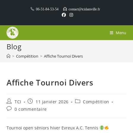
Skip
06-51-84-53-54
contact@tcidamville.fr
to
content
Menu
Blog
>
Compétition
>
Affiche Tournoi Divers
Affiche Tournoi Divers
Auteur/autrice
Publication
Post
TCI
11 janvier 2026
Compétition
de
publiée :
category:
Commentaires
0 commentaire
la
de
publication :
la
publication :
Tournoi open séniors hiver Evreux A.C. Tennis