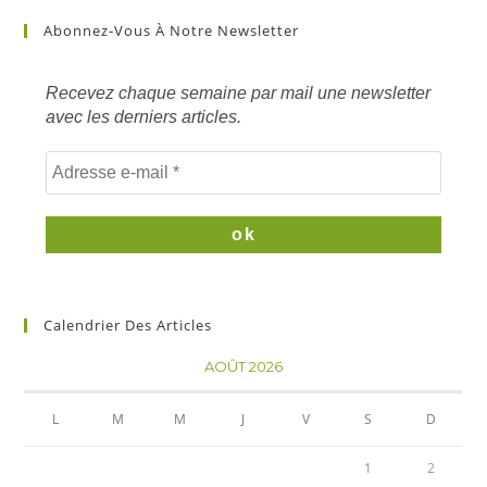
sur
Abonnez-Vous À Notre Newsletter
mots
clés
Recevez chaque semaine par mail une newsletter
avec les derniers articles.
Calendrier Des Articles
AOÛT 2026
L
M
M
J
V
S
D
1
2