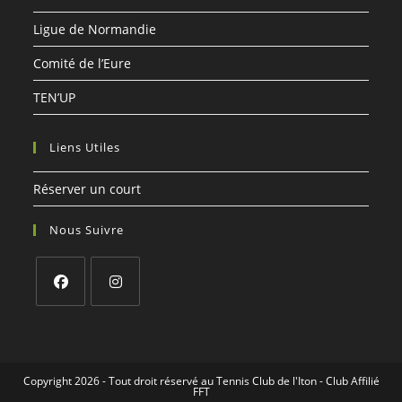
Ligue de Normandie
Comité de l’Eure
TEN’UP
Liens Utiles
Réserver un court
Nous Suivre
S’ouvre
S’ouvre
dans
dans
un
un
Copyright 2026 - Tout droit réservé au Tennis Club de l'Iton - Club Affilié
nouvel
nouvel
FFT