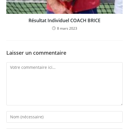
Résultat Individuel COACH BRICE
8 mars 2023
Laisser un commentaire
Comment
Enter
your
name