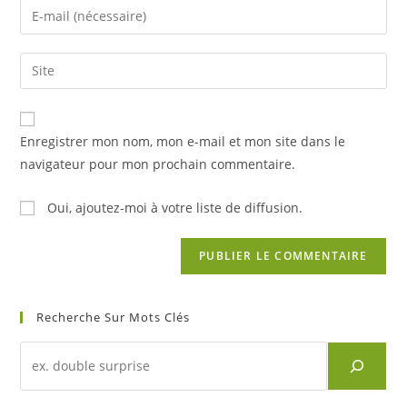
Enter
or
your
username
email
Saisir
to
address
l’URL
comment
to
de
comment
votre
Enregistrer mon nom, mon e-mail et mon site dans le
site
navigateur pour mon prochain commentaire.
(facultatif)
Oui, ajoutez-moi à votre liste de diffusion.
Recherche Sur Mots Clés
Recherche
d'un
article