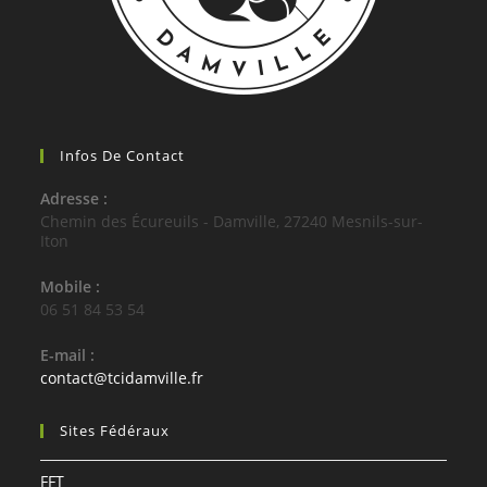
Infos De Contact
Adresse :
Chemin des Écureuils - Damville, 27240 Mesnils-sur-
Iton
Mobile :
06 51 84 53 54
E-mail :
S’ouvre
contact@tcidamville.fr
dans
votre
Sites Fédéraux
application
FFT