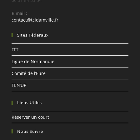
06 51 84 53 54
E-mail :
S’ouvre
contact@tcidamville.fr
dans
votre
Sites Fédéraux
application
FFT
Ligue de Normandie
Comité de l’Eure
TEN’UP
Liens Utiles
Réserver un court
Nous Suivre