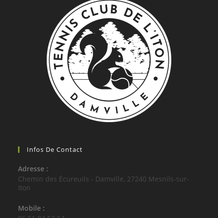
Infos De Contact
Adresse :
Chemin des Écureuils - Damville, 27240 Mesnils-sur-
Iton
Mobile :