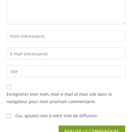
Enter
your
name
Enter
or
your
username
email
Saisir
to
address
l’URL
comment
to
de
comment
votre
Enregistrer mon nom, mon e-mail et mon site dans le
site
navigateur pour mon prochain commentaire.
(facultatif)
Oui, ajoutez-moi à votre liste de diffusion.