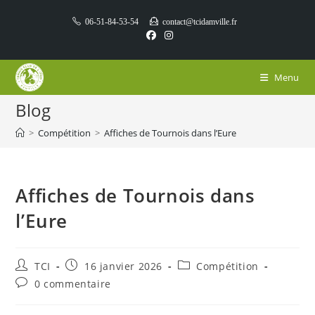
Skip
06-51-84-53-54
contact@tcidamville.fr
to
content
Menu
Blog
>
Compétition
>
Affiches de Tournois dans l’Eure
Affiches de Tournois dans
l’Eure
Auteur/autrice
Publication
Post
TCI
16 janvier 2026
Compétition
de
publiée :
category:
Commentaires
0 commentaire
la
de
publication :
la