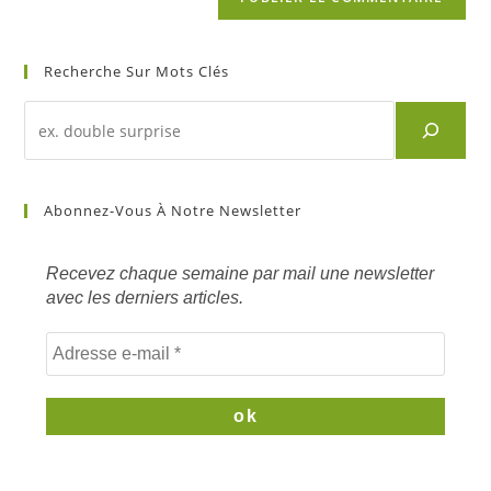
Recherche Sur Mots Clés
Recherche
d'un
article
sur
Abonnez-Vous À Notre Newsletter
mots
clés
Recevez chaque semaine par mail une newsletter
avec les derniers articles.