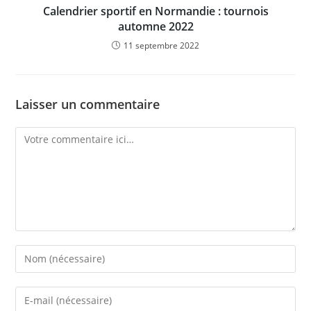
Calendrier sportif en Normandie : tournois
automne 2022
11 septembre 2022
Laisser un commentaire
Comment
Enter
your
name
Enter
or