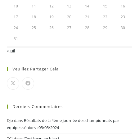
10
11
12
13
14
15
16
17
18
19
20
21
22
23
24
25
26
27
28
29
30
31
« Juil
Veuillez Partager Cela
Derniers Commentaires
Djo
dans
Résultats de la 4ème journée des championnats par
équipes séniors : 05/05/2024
TCI
dans
C’est beau en bleu !