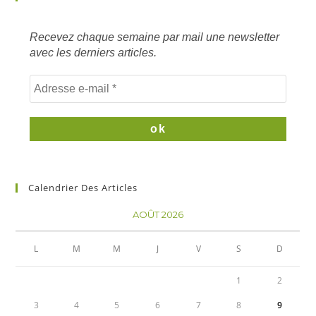
mots
clés
Recevez chaque semaine par mail une newsletter
avec les derniers articles.
Calendrier Des Articles
AOÛT 2026
L
M
M
J
V
S
D
1
2
3
4
5
6
7
8
9