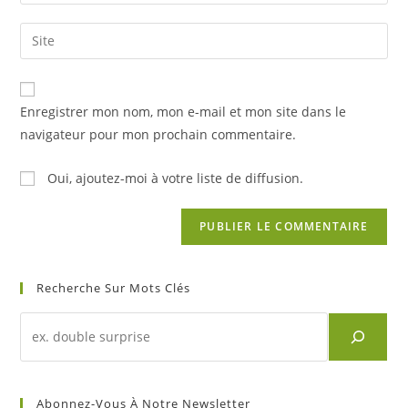
your
username
email
Saisir
to
address
l’URL
comment
to
de
comment
votre
Enregistrer mon nom, mon e-mail et mon site dans le
site
navigateur pour mon prochain commentaire.
(facultatif)
Oui, ajoutez-moi à votre liste de diffusion.
Recherche Sur Mots Clés
Recherche
d'un
article
sur
Abonnez-Vous À Notre Newsletter