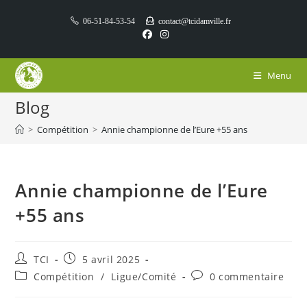
Skip
06-51-84-53-54
contact@tcidamville.fr
to
content
Menu
Blog
>
Compétition
>
Annie championne de l’Eure +55 ans
Annie championne de l’Eure
+55 ans
Auteur/autrice
Publication
TCI
5 avril 2025
de
publiée :
Post
Commentaires
Compétition
/
Ligue/Comité
0 commentaire
la
category:
de
publication :
la