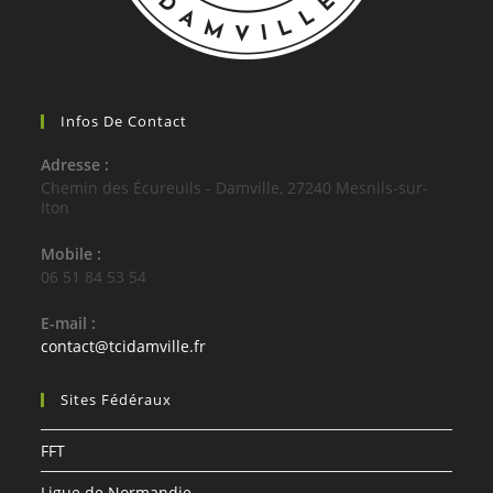
Infos De Contact
Adresse :
Chemin des Écureuils - Damville, 27240 Mesnils-sur-
Iton
Mobile :
06 51 84 53 54
E-mail :
S’ouvre
contact@tcidamville.fr
dans
votre
Sites Fédéraux
application
FFT
Ligue de Normandie