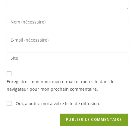
Enter
your
name
Enter
or
your
username
email
Saisir
to
address
l’URL
comment
to
de
comment
votre
Enregistrer mon nom, mon e-mail et mon site dans le
site
navigateur pour mon prochain commentaire.
(facultatif)
Oui, ajoutez-moi à votre liste de diffusion.