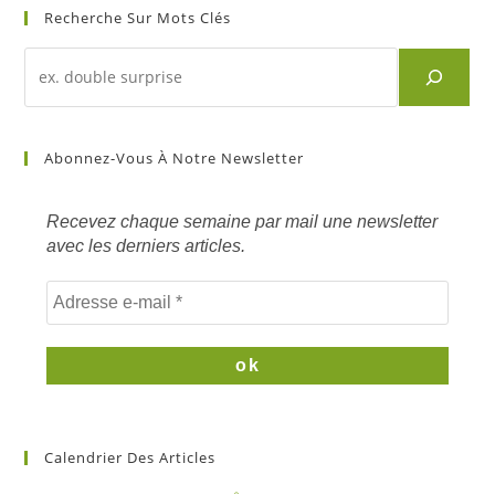
Recherche Sur Mots Clés
Recherche
d'un
article
sur
Abonnez-Vous À Notre Newsletter
mots
clés
Recevez chaque semaine par mail une newsletter
avec les derniers articles.
Calendrier Des Articles