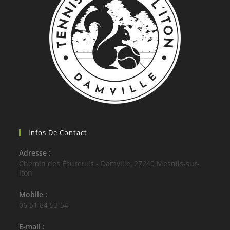
Infos De Contact
Adresse :
Chemin des Écureuils - Damville, 27240 Mesnils-sur-
Iton
Mobile :
06 51 84 53 54
E-mail :