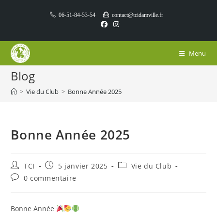
Skip
06-51-84-53-54
contact@tcidamville.fr
to
content
Menu
Blog
>
Vie du Club
>
Bonne Année 2025
Bonne Année 2025
Auteur/autrice
Publication
Post
TCI
5 janvier 2025
Vie du Club
de
publiée :
category:
Commentaires
0 commentaire
la
de
publication :
la
publication :
Bonne Année