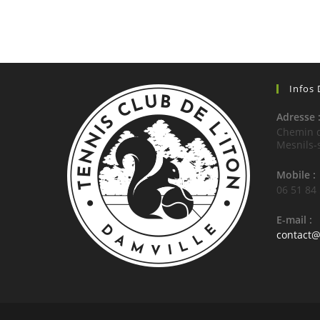
Infos
Adresse 
Chemin d
Mesnils-
Mobile :
06 51 84
E-mail :
contact@