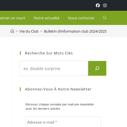
Toggle
server un court
Notre actualité
Nous contacter
>
Vie du Club
>
Bulletin d’information club 2024/2025
website
search
Recherche Sur Mots Clés
Recherche
d'un
article
sur
Abonnez-Vous À Notre Newsletter
mots
clés
Recevez chaque semaine par mail une newsletter
avec les derniers articles.