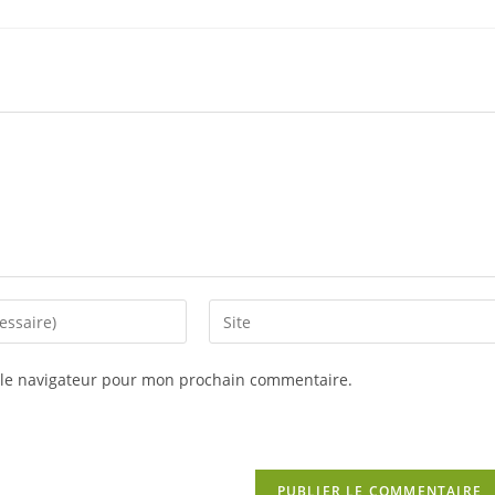
Saisir
l’URL
de
 le navigateur pour mon prochain commentaire.
votre
site
(facultatif)