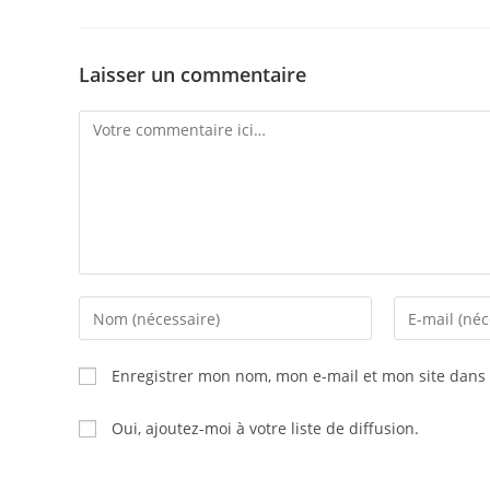
Laisser un commentaire
Comment
Enter
Enter
your
your
name
email
Enregistrer mon nom, mon e-mail et mon site dans
or
address
username
to
Oui, ajoutez-moi à votre liste de diffusion.
to
comment
comment