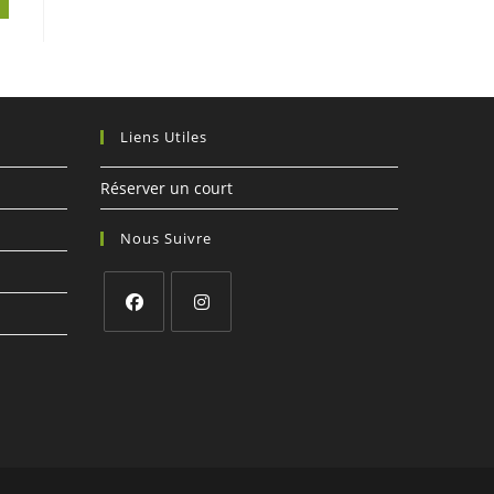
Liens Utiles
Réserver un court
Nous Suivre
S’ouvre
S’ouvre
dans
dans
un
un
nouvel
nouvel
onglet
onglet