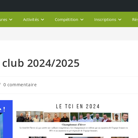
ures
Activités
Compétition
Inscriptions
Ré
n club 2024/2025
ommentaires
0 commentaire
e
blication :