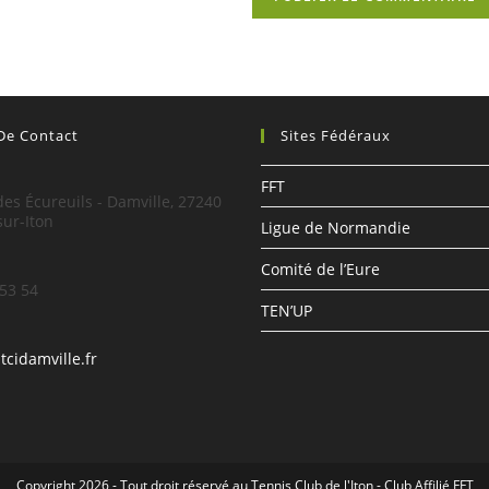
 De Contact
Sites Fédéraux
:
FFT
es Écureuils - Damville, 27240
sur-Iton
Ligue de Normandie
Comité de l’Eure
 53 54
TEN’UP
S’ouvre
tcidamville.fr
dans
votre
application
Copyright 2026 - Tout droit réservé au Tennis Club de l'Iton - Club Affilié FFT