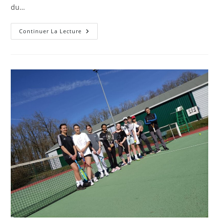
du…
Sortie
Continuer La Lecture
Club
À
Roland-
Garros