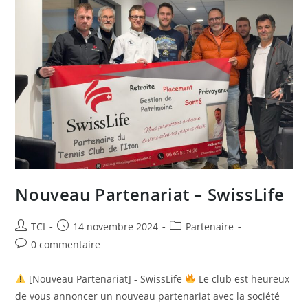
Nouveau Partenariat – SwissLife
Auteur/autrice
Publication
Post
TCI
14 novembre 2024
Partenaire
de
publiée :
category:
Commentaires
0 commentaire
la
de
publication :
la
[Nouveau Partenariat] - SwissLife
Le club est heureux
publication :
de vous annoncer un nouveau partenariat avec la société