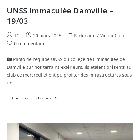
UNSS Immaculée Damville –
19/03
Auteur/autrice
Publication
Post
TCI
20 mars 2025
Partenaire
/
Vie du Club
de
publiée :
category:
Commentaires
0 commentaire
la
de
publication :
la
Photo de l'équipe UNSS du collège de l'immaculée de
publication :
Damville sur nos terrains extérieurs. Ils étaient présents au
club ce mercredi et ont pu profiter des infrastructures sous
un…
UNSS
Continuer La Lecture
Immaculée
Damville
–
19/03