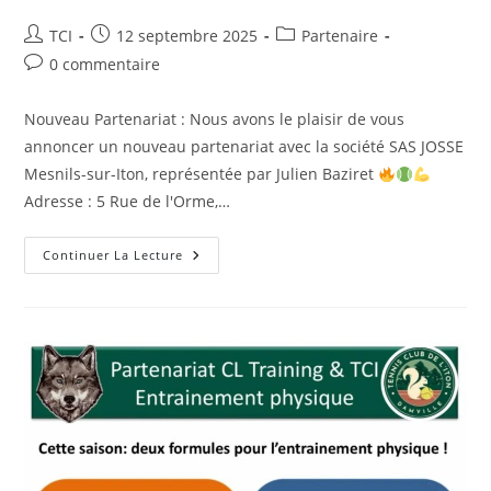
Auteur/autrice
Publication
Post
TCI
12 septembre 2025
Partenaire
de
publiée :
category:
Commentaires
0 commentaire
la
de
publication :
la
Nouveau Partenariat : Nous avons le plaisir de vous
publication :
annoncer un nouveau partenariat avec la société SAS JOSSE
Mesnils-sur-Iton, représentée par Julien Baziret
Adresse : 5 Rue de l'Orme,…
Nouveau
Continuer La Lecture
Partenariat
:
SAS
JOSSE