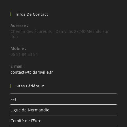
Infos De Contact
Adresse :
Chemin des Écureuils - Damville, 27240 Mesnils-sur-
Iton
Mobile :
06 51 84 53 54
E-mail :
S’ouvre
contact@tcidamville.fr
dans
votre
Sites Fédéraux
application
FFT
Ligue de Normandie
Comité de l’Eure