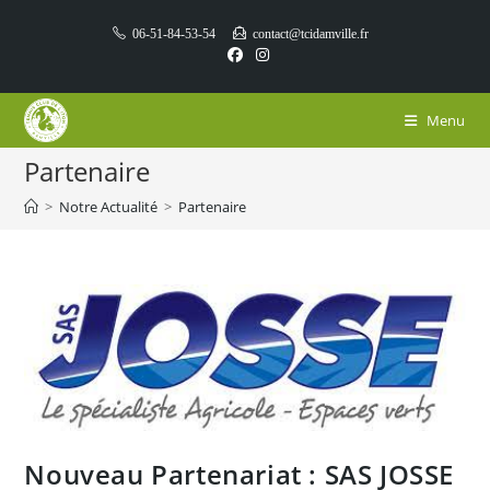
Skip
06-51-84-53-54
contact@tcidamville.fr
to
content
Menu
Partenaire
>
Notre Actualité
>
Partenaire
Nouveau Partenariat : SAS JOSSE