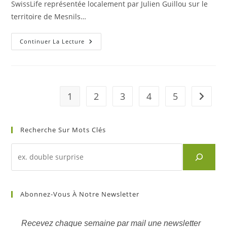
SwissLife représentée localement par Julien Guillou sur le
territoire de Mesnils…
Nouveau
Continuer La Lecture
Partenariat
–
SwissLife
1
2
3
4
5
Aller à 
Recherche Sur Mots Clés
Recherche
d'un
article
sur
Abonnez-Vous À Notre Newsletter
mots
clés
Recevez chaque semaine par mail une newsletter