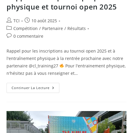
physique et tournoi open 2025
Auteur/autrice
Publication
TCI
10 août 2025
de
publiée :
Post
Compétition
/
Partenaire
/
Résultats
la
category:
Commentaires
0 commentaire
publication :
de
la
Rappel pour les inscriptions au tournoi open 2025 et à
publication :
l'entraînement physique à la rentrée prochaine avec notre
partenaire @cl_training27
Pour l'entrainement physique,
n'hésitez pas à vous renseigner et…
Rappels
Continuer La Lecture
Inscriptions
Préparation
Physique
Et
Tournoi
Open
2025