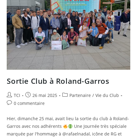
Sortie Club à Roland-Garros
Auteur/autrice
Publication
Post
TCI
26 mai 2025
Partenaire
/
Vie du Club
de
publiée :
category:
Commentaires
0 commentaire
la
de
publication :
la
Hier, dimanche 25 mai, avait lieu la sortie du club à Roland-
publication :
Garros avec nos adhérents
Une Journée très spéciale
marquée par l'hommage à @rafaelnadal, icône de RG et