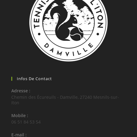
Infos De Contact
Adresse :
Chemin des Écureuils - Damville, 27240 Mesnils-sur-
Iton
Mobile :
06 51 84 53 54
E-mail :