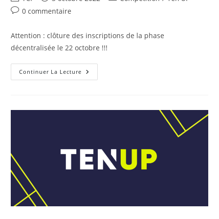
de
publiée :
category:
Commentaires
0 commentaire
la
de
publication :
la
Attention : clôture des inscriptions de la phase
publication :
décentralisée le 22 octobre !!!
Championnats
Continuer La Lecture
Individuels
Séniors
De
L’Eure
–
2022/2023