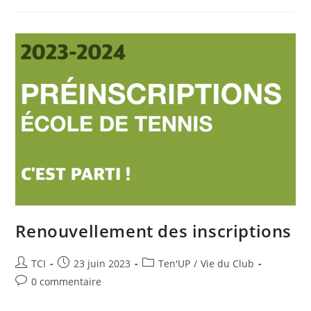
Renouvellement des inscriptions
Auteur/autrice
Publication
Post
TCI
23 juin 2023
Ten'UP
/
Vie du Club
de
publiée :
category:
Commentaires
0 commentaire
la
de
publication :
la