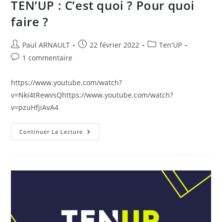
TEN’UP : C’est quoi ? Pour quoi
faire ?
Auteur/autrice
Publication
Post
Paul ARNAULT
22 février 2022
Ten'UP
de
publiée :
category:
Commentaires
1 commentaire
la
de
publication :
la
https://www.youtube.com/watch?
publication :
v=Nki4tRewvsQhttps://www.youtube.com/watch?
v=pzuHfjiAvA4
TEN’UP
Continuer La Lecture
:
C’est
Quoi
?
Pour
Quoi
Faire
?