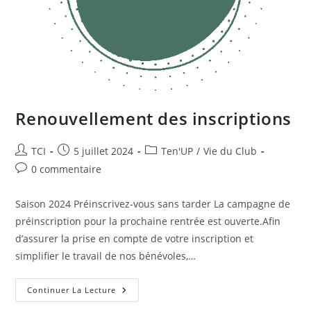
Renouvellement des inscriptions
Auteur/autrice
Publication
Post
TCI
5 juillet 2024
Ten'UP
/
Vie du Club
de
publiée :
category:
Commentaires
0 commentaire
la
de
publication :
la
Saison 2024 Préinscrivez-vous sans tarder La campagne de
publication :
préinscription pour la prochaine rentrée est ouverte.Afin
d’assurer la prise en compte de votre inscription et
simplifier le travail de nos bénévoles,…
Renouvellement
Continuer La Lecture
Des
Inscriptions