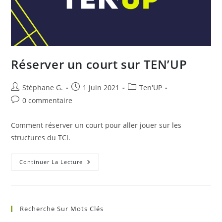
Réserver un court sur TEN’UP
Auteur/autrice
Publication
Post
Stéphane G.
1 juin 2021
Ten'UP
de
publiée :
category:
Commentaires
0 commentaire
la
de
publication :
la
Comment réserver un court pour aller jouer sur les
publication :
structures du TCI.
Réserver
Continuer La Lecture
Un
Court
Sur
TEN’UP
Recherche Sur Mots Clés