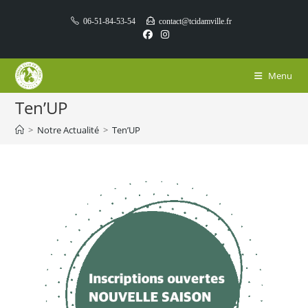
Skip
06-51-84-53-54
contact@tcidamville.fr
to
content
Menu
Ten’UP
>
Notre Actualité
>
Ten’UP