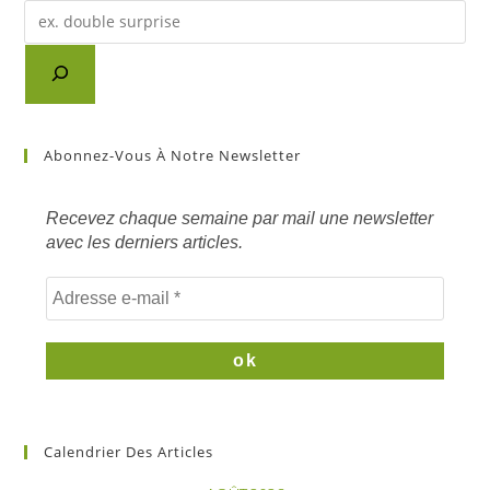
Recherche
d'un
article
sur
mots
clés
Abonnez-Vous À Notre Newsletter
Recevez chaque semaine par mail une newsletter
avec les derniers articles.
Calendrier Des Articles