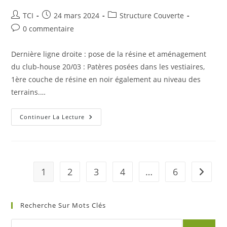
Auteur/autrice
Publication
Post
TCI
24 mars 2024
Structure Couverte
de
publiée :
category:
Commentaires
0 commentaire
la
de
publication :
la
Dernière ligne droite : pose de la résine et aménagement
publication :
du club-house 20/03 : Patères posées dans les vestiaires,
1ère couche de résine en noir également au niveau des
terrains.…
Finalisation
Continuer La Lecture
Travaux
Structure
Couverte
1
2
3
4
…
6
Aller à 
Recherche Sur Mots Clés
Recherche