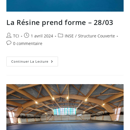
La Résine prend forme – 28/03
Auteur/autrice
Publication
Post
TCI
1 avril 2024
INSE
/
Structure Couverte
de
publiée :
category:
Commentaires
0 commentaire
la
de
publication :
la
publication :
La
Continuer La Lecture
Résine
Prend
Forme
–
28/03