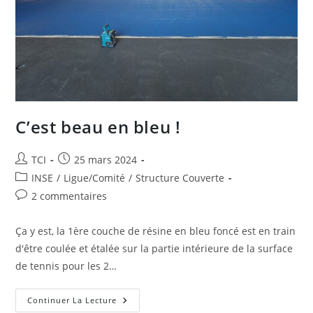
C’est beau en bleu !
Auteur/autrice
Publication
TCI
25 mars 2024
de
publiée :
Post
INSE
/
Ligue/Comité
/
Structure Couverte
la
category:
Commentaires
2 commentaires
publication :
de
la
Ça y est, la 1ère couche de résine en bleu foncé est en train
publication :
d'être coulée et étalée sur la partie intérieure de la surface
de tennis pour les 2…
C’est
Continuer La Lecture
Beau