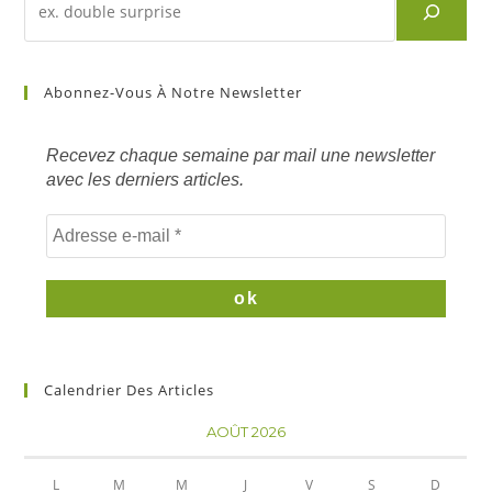
d'un
article
sur
Abonnez-Vous À Notre Newsletter
mots
clés
Recevez chaque semaine par mail une newsletter
avec les derniers articles.
Calendrier Des Articles
AOÛT 2026
L
M
M
J
V
S
D