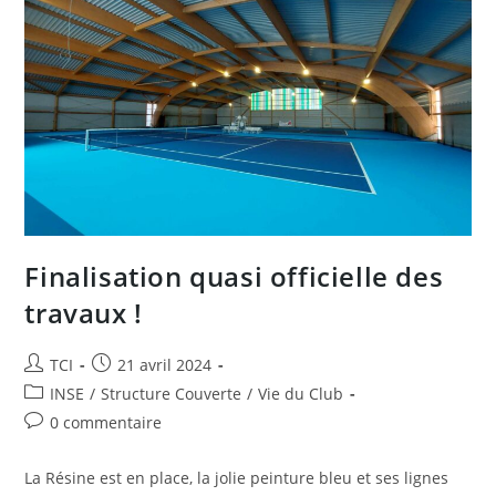
Juin
Finalisation quasi officielle des
travaux !
Auteur/autrice
Publication
TCI
21 avril 2024
de
publiée :
Post
INSE
/
Structure Couverte
/
Vie du Club
la
category:
Commentaires
0 commentaire
publication :
de
la
La Résine est en place, la jolie peinture bleu et ses lignes
publication :