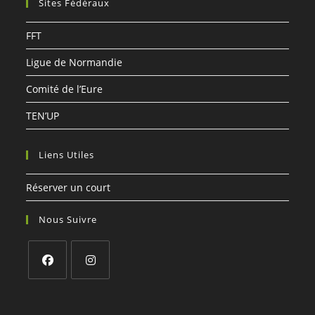
Sites Fédéraux
application
FFT
Ligue de Normandie
Comité de l’Eure
TEN’UP
Liens Utiles
Réserver un court
Nous Suivre
S’ouvre
S’ouvre
dans
dans