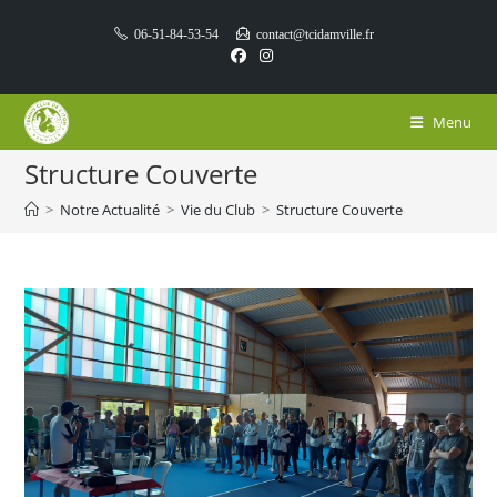
Skip
06-51-84-53-54
contact@tcidamville.fr
to
content
Menu
Structure Couverte
>
Notre Actualité
>
Vie du Club
>
Structure Couverte