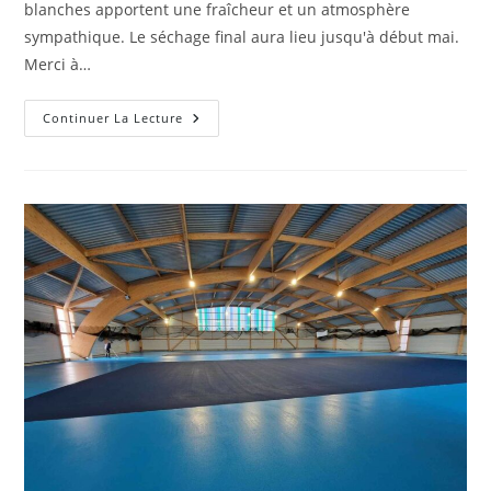
blanches apportent une fraîcheur et un atmosphère
sympathique. Le séchage final aura lieu jusqu'à début mai.
Merci à…
Finalisation
Continuer La Lecture
Quasi
Officielle
Des
Travaux
!