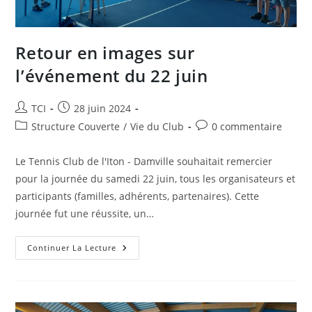
Retour en images sur
l’événement du 22 juin
Auteur/autrice
Publication
TCI
28 juin 2024
de
publiée :
Post
Commentaires
Structure Couverte
/
Vie du Club
0 commentaire
la
category:
de
publication :
la
Le Tennis Club de l'Iton - Damville souhaitait remercier
publication :
pour la journée du samedi 22 juin, tous les organisateurs et
participants (familles, adhérents, partenaires). Cette
journée fut une réussite, un…
Retour
Continuer La Lecture
En
Images
Sur
L’événement
Du
22