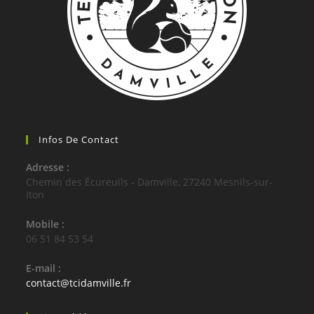
Infos De Contact
Adresse :
Chemin des Écureuils - Damville, 27240 Mesnils-sur-
Iton
Mobile :
06 51 84 53 54
E-mail :
S’ouvre
contact@tcidamville.fr
dans
votre