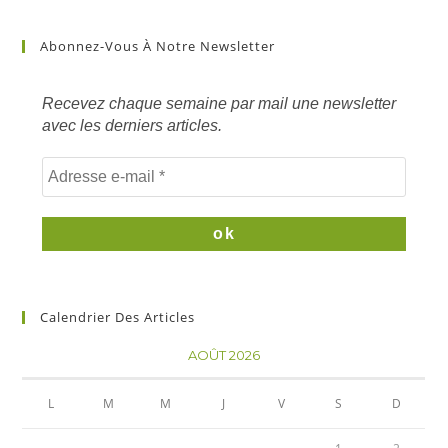
article
sur
Abonnez-Vous À Notre Newsletter
mots
clés
Recevez chaque semaine par mail une newsletter
avec les derniers articles.
Calendrier Des Articles
AOÛT 2026
L
M
M
J
V
S
D