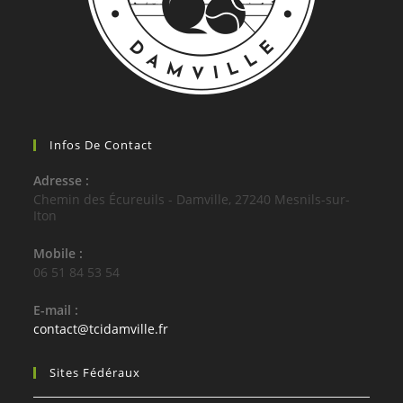
Infos De Contact
Adresse :
Chemin des Écureuils - Damville, 27240 Mesnils-sur-
Iton
Mobile :
06 51 84 53 54
E-mail :
S’ouvre
contact@tcidamville.fr
dans
votre
Sites Fédéraux
application