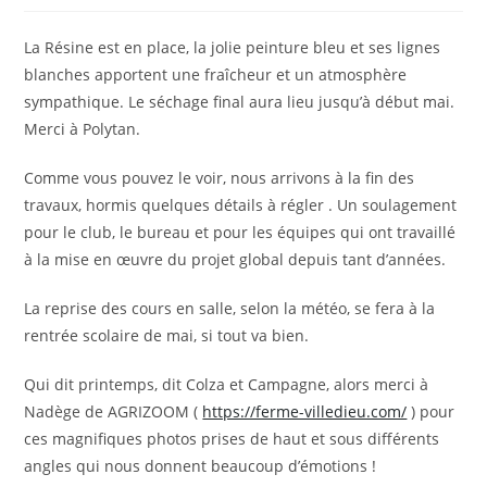
la
publication :
La Résine est en place, la jolie peinture bleu et ses lignes
blanches apportent une fraîcheur et un atmosphère
sympathique. Le séchage final aura lieu jusqu’à début mai.
Merci à Polytan.
Comme vous pouvez le voir, nous arrivons à la fin des
travaux, hormis quelques détails à régler . Un soulagement
pour le club, le bureau et pour les équipes qui ont travaillé
à la mise en œuvre du projet global depuis tant d’années.
La reprise des cours en salle, selon la météo, se fera à la
rentrée scolaire de mai, si tout va bien.
Qui dit printemps, dit Colza et Campagne, alors merci à
Nadège de AGRIZOOM (
https://ferme-villedieu.com/
) pour
ces magnifiques photos prises de haut et sous différents
angles qui nous donnent beaucoup d’émotions !