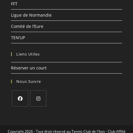
FFT
Ligue de Normandie
Comité de l’Eure
TEN’UP
Liens Utiles
Réserver un court
Nous Suivre
S’ouvre
S’ouvre
dans
dans
un
un
Copyright 2026 - Tout droit réservé au Tennis Club de l'Iton - Club Affilié
nouvel
nouvel