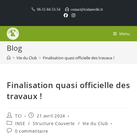
Skip
06-51-84-53-54
contact@tcidamville.fr
to
content
Menu
Blog
>
Vie du Club
>
Finalisation quasi officielle des travaux !
Finalisation quasi officielle des
travaux !
Auteur/autrice
Publication
TCI
21 avril 2024
de
publiée :
Post
INSE
/
Structure Couverte
/
Vie du Club
la
category:
Commentaires
0 commentaire
publication :
de