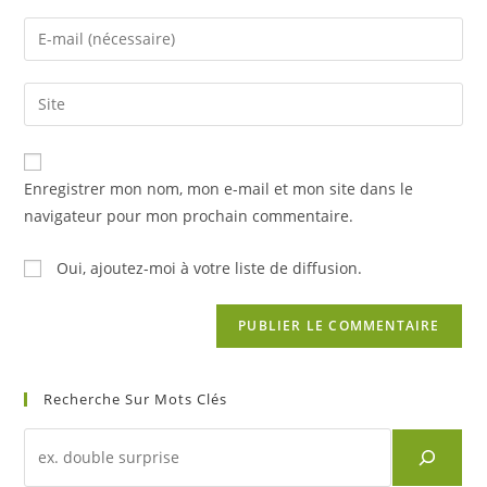
name
Enter
or
your
username
email
Saisir
to
address
l’URL
comment
to
de
comment
votre
Enregistrer mon nom, mon e-mail et mon site dans le
site
navigateur pour mon prochain commentaire.
(facultatif)
Oui, ajoutez-moi à votre liste de diffusion.
Recherche Sur Mots Clés
Recherche
d'un