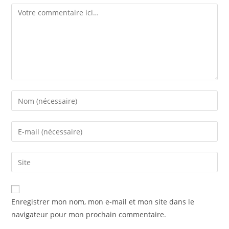
Comment
Enter
your
name
Enter
or
your
username
email
Saisir
to
address
l’URL
comment
to
de
comment
votre
Enregistrer mon nom, mon e-mail et mon site dans le
site
navigateur pour mon prochain commentaire.
(facultatif)