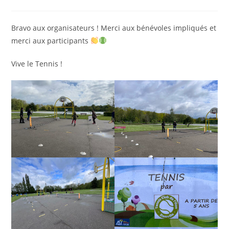
la
de
publication :
la
publication :
Bravo aux organisateurs ! Merci aux bénévoles impliqués et
merci aux participants
Vive le Tennis !