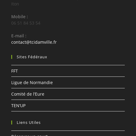
Iton
Mobile :
06 51 84 53 54
E-mail :
S’ouvre
contact@tcidamville.fr
dans
votre
Sites Fédéraux
application
FFT
Ligue de Normandie
Comité de l’Eure
TEN’UP
Liens Utiles