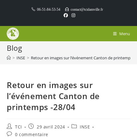
Skip
06-51-84-53-54
contact@tcidamville.fr
to
content
Menu
Blog
>
INSE
>
Retour en images sur l’événement Canton de printemps -
Retour en images sur
l’événement Canton de
printemps -28/04
Auteur/autrice
Publication
Post
TCI
29 avril 2024
INSE
de
publiée :
category:
Commentaires
0 commentaire