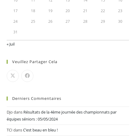
10
11
12
13
14
15
16
17
18
19
20
21
22
23
24
25
26
27
28
29
30
31
« Juil
Veuillez Partager Cela
Derniers Commentaires
Djo
dans
Résultats de la 4ème journée des championnats par
équipes séniors : 05/05/2024
TCI
dans
C’est beau en bleu !