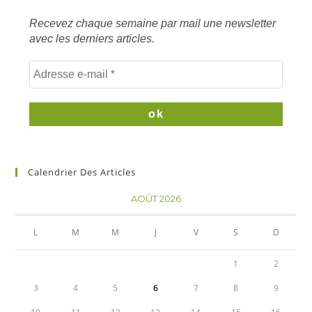
clés
Recevez chaque semaine par mail une newsletter
avec les derniers articles.
Calendrier Des Articles
AOÛT 2026
L
M
M
J
V
S
D
1
2
3
4
5
6
7
8
9