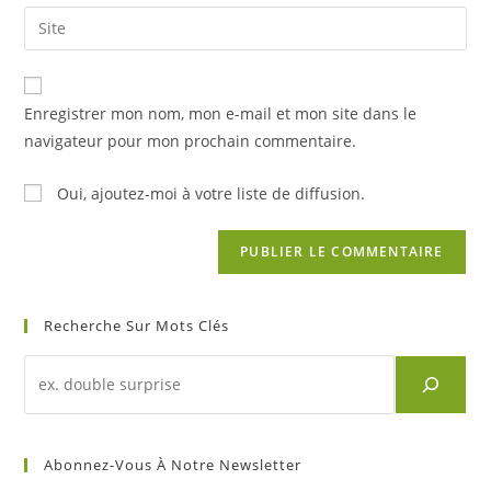
email
Saisir
to
address
l’URL
comment
to
de
comment
votre
Enregistrer mon nom, mon e-mail et mon site dans le
site
navigateur pour mon prochain commentaire.
(facultatif)
Oui, ajoutez-moi à votre liste de diffusion.
Recherche Sur Mots Clés
Recherche
d'un
article
sur
Abonnez-Vous À Notre Newsletter
mots