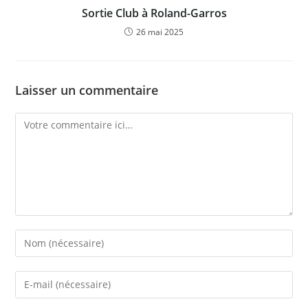
Sortie Club à Roland-Garros
26 mai 2025
Laisser un commentaire
Comment
Enter
your
name
Enter
or
your
username