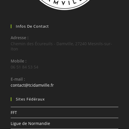
Infos De Contact
Adresse :
Chemin des Écureuils - Damville, 27240 Mesnils-sur-
Iton
Mobile :
06 51 84 53 54
E-mail :
S’ouvre
contact@tcidamville.fr
dans
votre
Sites Fédéraux
application
FFT
Ligue de Normandie