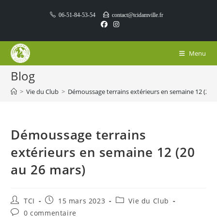
Skip
06-51-84-53-54
contact@tcidamville.fr
to
content
Menu
Blog
>
Vie du Club
>
Démoussage terrains extérieurs en semaine 12 (20 
Démoussage terrains
extérieurs en semaine 12 (20
au 26 mars)
Auteur/autrice
Publication
Post
TCI
15 mars 2023
Vie du Club
de
publiée :
category:
Commentaires
0 commentaire