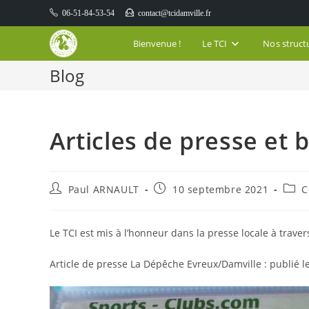
Skip
06-51-84-53-54
contact@tcidamville.fr
to
content
Bienvenue !
Le TCI
Nos struct
Blog
Articles de presse et 
Auteur/autrice
Publication
Post
Paul ARNAULT
10 septembre 2021
C
de
publiée :
categ
la
publication :
Le TCI est mis à l’honneur dans la presse locale à trave
Article de presse La Dépêche Evreux/Damville : publié l