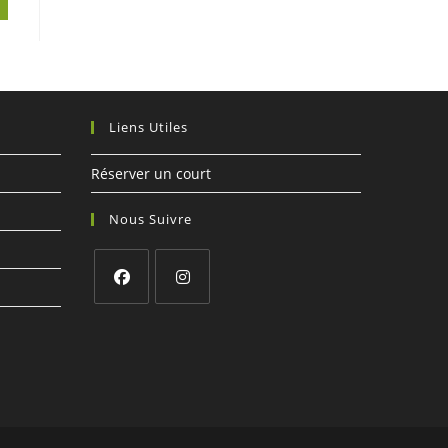
Liens Utiles
Réserver un court
Nous Suivre
S’ouvre
S’ouvre
dans
dans
un
un
nouvel
nouvel
onglet
onglet