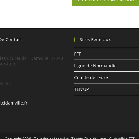
 De Contact
Sites Fédéraux
:
FFT
es Écureuils - Damville, 27240
sur-Iton
Ligue de Normandie
Comité de l’Eure
 53 54
TEN’UP
S’ouvre
tcidamville.fr
dans
votre
application
Copyright 2026 - Tout droit réservé au Tennis Club de l'Iton - Club Affilié FFT