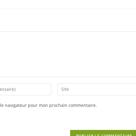
Saisir
l’URL
de
 le navigateur pour mon prochain commentaire.
votre
site
(facultatif)