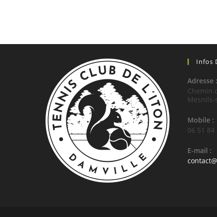
Infos
Adresse 
Chemin d
Mesnils-
Mobile :
06 51 84
E-mail :
contact@