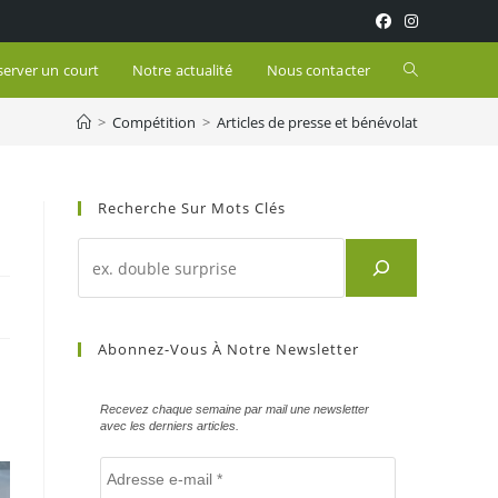
Toggle
server un court
Notre actualité
Nous contacter
>
Compétition
>
Articles de presse et bénévolat
website
search
Recherche Sur Mots Clés
Recherche
d'un
article
sur
Abonnez-Vous À Notre Newsletter
mots
clés
Recevez chaque semaine par mail une newsletter
avec les derniers articles.