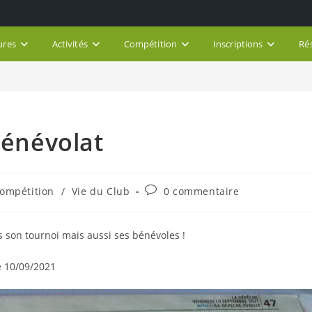
ures
Activités
Compétition
Inscriptions
Ré
bénévolat
Commentaires
ompétition
/
Vie du Club
0 commentaire
ory:
de
la
publication :
rs son tournoi mais aussi ses bénévoles !
e 10/09/2021