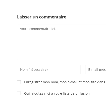
Laisser un commentaire
Comment
Enter
Enter
your
your
name
email
Enregistrer mon nom, mon e-mail et mon site dans
or
address
username
to
Oui, ajoutez-moi à votre liste de diffusion.
to
comment
comment