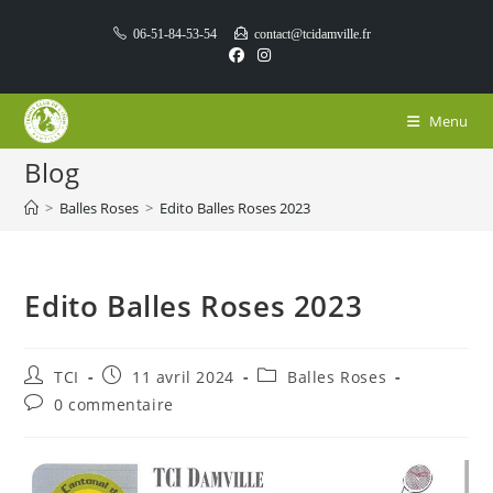
Skip
06-51-84-53-54
contact@tcidamville.fr
to
content
Menu
Blog
>
Balles Roses
>
Edito Balles Roses 2023
Edito Balles Roses 2023
Auteur/autrice
Publication
Post
TCI
11 avril 2024
Balles Roses
de
publiée :
category:
Commentaires
0 commentaire
la
de
publication :
la
publication :