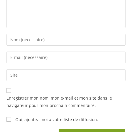
Enter
your
name
Enter
or
your
username
email
Saisir
to
address
l’URL
comment
to
de
comment
votre
Enregistrer mon nom, mon e-mail et mon site dans le
site
navigateur pour mon prochain commentaire.
(facultatif)
Oui, ajoutez-moi à votre liste de diffusion.