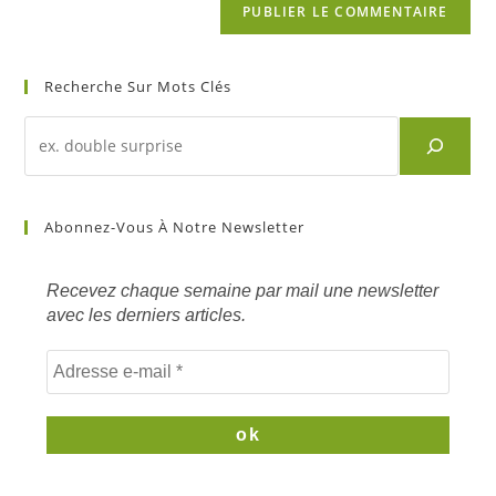
Recherche Sur Mots Clés
Recherche
d'un
article
sur
Abonnez-Vous À Notre Newsletter
mots
clés
Recevez chaque semaine par mail une newsletter
avec les derniers articles.