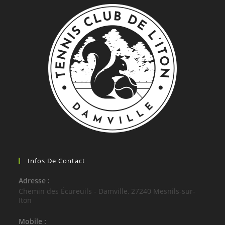
Infos De Contact
Adresse :
Chemin des Écureuils - Damville, 27240 Mesnils-sur-
Iton
Mobile :