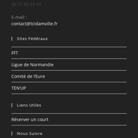
06 51 84 53 54
E-mail :
S’ouvre
contact@tcidamville.fr
dans
votre
Sites Fédéraux
application
FFT
Ligue de Normandie
Comité de l’Eure
TEN’UP
Liens Utiles
Réserver un court
Nous Suivre