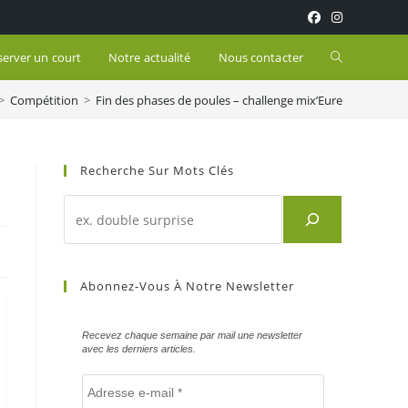
Toggle
server un court
Notre actualité
Nous contacter
>
Compétition
>
Fin des phases de poules – challenge mix’Eure
website
search
Recherche Sur Mots Clés
Recherche
d'un
article
sur
Abonnez-Vous À Notre Newsletter
mots
clés
Recevez chaque semaine par mail une newsletter
avec les derniers articles.