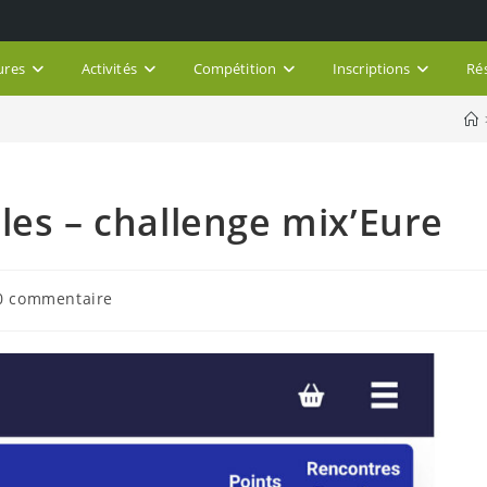
ures
Activités
Compétition
Inscriptions
Ré
les – challenge mix’Eure
mentaires
0 commentaire
ication :