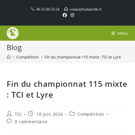
Skip
06-51-84-53-54
contact@tcidamville.fr
to
content
Menu
Blog
>
Compétition
>
Fin du championnat 115 mixte : TCI et Lyre
Fin du championnat 115 mixte
: TCI et Lyre
Auteur/autrice
Publication
Post
TCI
10 juin 2026
Compétition
de
publiée :
category:
Commentaires
0 commentaire
la
de
publication :
la