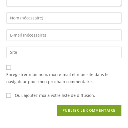
Enter
your
name
Enter
or
your
username
email
Saisir
to
address
l’URL
comment
to
de
comment
votre
Enregistrer mon nom, mon e-mail et mon site dans le
site
navigateur pour mon prochain commentaire.
(facultatif)
Oui, ajoutez-moi à votre liste de diffusion.