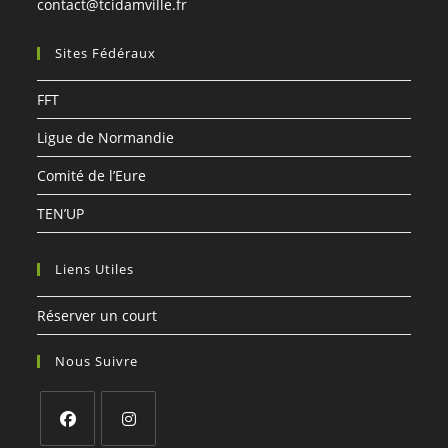
S’ouvre
contact@tcidamville.fr
dans
votre
Sites Fédéraux
application
FFT
Ligue de Normandie
Comité de l’Eure
TEN’UP
Liens Utiles
Réserver un court
Nous Suivre