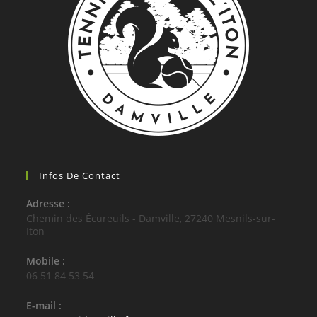
Infos De Contact
Adresse :
Chemin des Écureuils - Damville, 27240 Mesnils-sur-
Iton
Mobile :
06 51 84 53 54
E-mail :