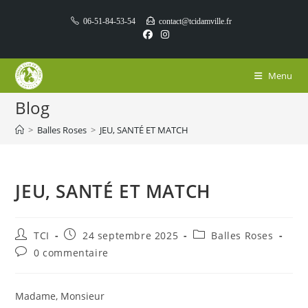
Skip
06-51-84-53-54
contact@tcidamville.fr
to
content
Menu
Blog
>
Balles Roses
>
JEU, SANTÉ ET MATCH
JEU, SANTÉ ET MATCH
Auteur/autrice
Publication
Post
TCI
24 septembre 2025
Balles Roses
de
publiée :
category:
Commentaires
0 commentaire
la
de
publication :
la
publication :
Madame, Monsieur