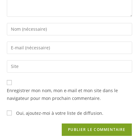
Enter
your
name
Enter
or
your
username
email
Saisir
to
address
l’URL
comment
to
de
comment
votre
Enregistrer mon nom, mon e-mail et mon site dans le
site
navigateur pour mon prochain commentaire.
(facultatif)
Oui, ajoutez-moi à votre liste de diffusion.