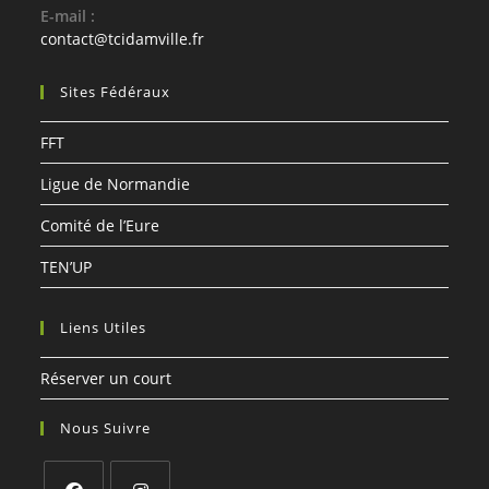
E-mail :
S’ouvre
contact@tcidamville.fr
dans
votre
Sites Fédéraux
application
FFT
Ligue de Normandie
Comité de l’Eure
TEN’UP
Liens Utiles
Réserver un court
Nous Suivre