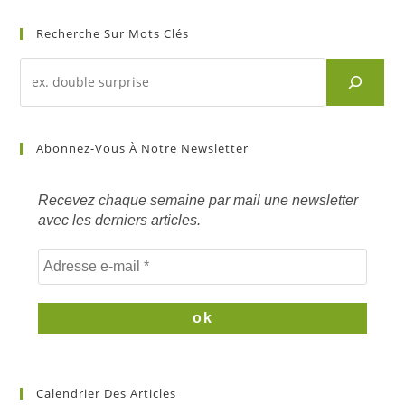
Recherche Sur Mots Clés
Recherche
d'un
article
sur
Abonnez-Vous À Notre Newsletter
mots
clés
Recevez chaque semaine par mail une newsletter
avec les derniers articles.
Calendrier Des Articles