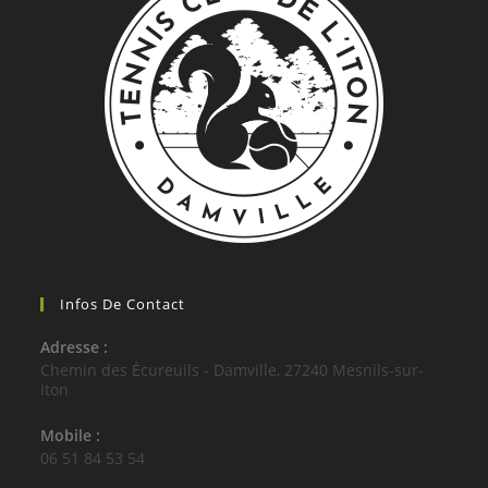
Infos De Contact
Adresse :
Chemin des Écureuils - Damville, 27240 Mesnils-sur-
Iton
Mobile :
06 51 84 53 54