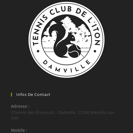
Infos De Contact
Adresse :
Chemin des Écureuils - Damville, 27240 Mesnils-sur-
Iton
Mobile :