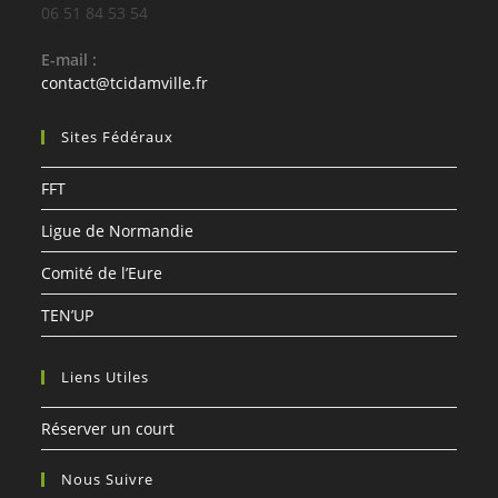
06 51 84 53 54
E-mail :
S’ouvre
contact@tcidamville.fr
dans
votre
Sites Fédéraux
application
FFT
Ligue de Normandie
Comité de l’Eure
TEN’UP
Liens Utiles
Réserver un court
Nous Suivre