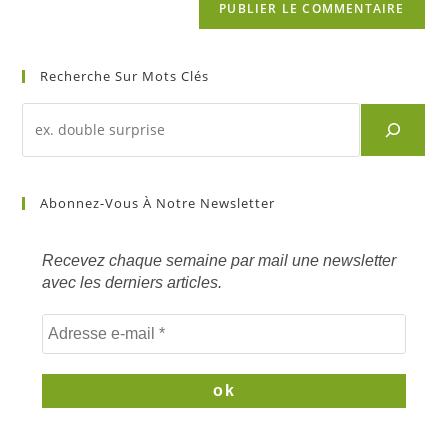
Recherche Sur Mots Clés
Recherche
d'un
article
sur
Abonnez-Vous À Notre Newsletter
mots
clés
Recevez chaque semaine par mail une newsletter
avec les derniers articles.