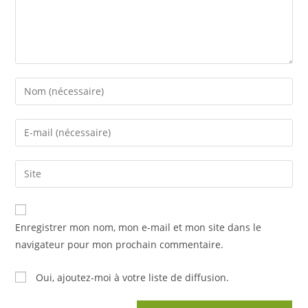
Enter
your
name
Enter
or
your
username
email
Saisir
to
address
l’URL
comment
to
de
comment
votre
Enregistrer mon nom, mon e-mail et mon site dans le
site
navigateur pour mon prochain commentaire.
(facultatif)
Oui, ajoutez-moi à votre liste de diffusion.