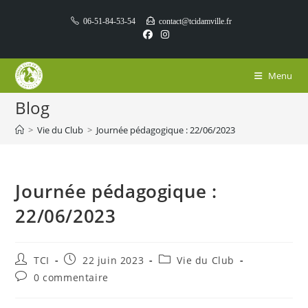
Skip
06-51-84-53-54
contact@tcidamville.fr
to
content
Menu
Blog
>
Vie du Club
>
Journée pédagogique : 22/06/2023
Journée pédagogique :
22/06/2023
Auteur/autrice
Publication
Post
TCI
22 juin 2023
Vie du Club
de
publiée :
category:
Commentaires
0 commentaire
la
de
publication :
la