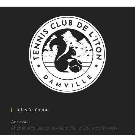
Infos De Contact
Adresse :
Chemin des Écureuils - Damville, 27240 Mesnils-sur-
Iton