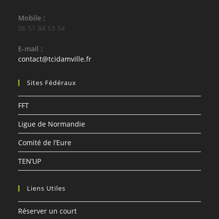
Mobile :
06 51 84 53 54
E-mail :
contact@tcidamville.fr
Sites Fédéraux
FFT
Ligue de Normandie
Comité de l’Eure
TEN’UP
Liens Utiles
Réserver un court