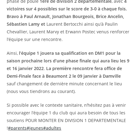
phase de poule
1ère de division 2 départementale
, avec
4
victoires sur 4 possibles sur le score de 3-0 à chaque fois.
Bravo à Paul Arnault, Jonathan Bourgeois, Brice Ancelin,
Sébastien Lamy et
Laurent Bertocchi ainsi qu’à Paulin
Chevallier, Laurent Marvy et Erwann Postec venus renforcer
l’équipe sur une rencontre.
Ainsi,
l’équipe 1 jouera sa qualification en DM1 pour la
saison prochaine lors d’une phase finale qui aura lieu les 9
et 16 janvier 2022
.
La première rencontre fera office de
Demi-Finale face à Beaumont 2 le 09 janvier à Damville
sauf changement de dernière minute concernant le lieu
(nous vous tiendrons au courant).
Si possible avec le contexte sanitaire, n’hésitez pas à venir
encourager l’équipe 1 du club qui aura besoin de tous les
soutiens POUR MONTER EN DIVISION 1 DEPARTEMENTALE
!
#parents
#jeunes
#adultes