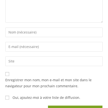
Enter
your
name
Enter
or
your
username
email
Saisir
to
address
l’URL
comment
to
de
comment
votre
Enregistrer mon nom, mon e-mail et mon site dans le
site
navigateur pour mon prochain commentaire.
(facultatif)
Oui, ajoutez-moi à votre liste de diffusion.