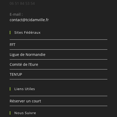
06 51 84 53 54
E-mail :
S’ouvre
contact@tcidamville.fr
dans
votre
Sites Fédéraux
application
FFT
Ligue de Normandie
Comité de l’Eure
TEN’UP
Liens Utiles
Réserver un court
Nous Suivre