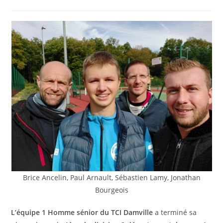
la
category:
de
publication :
la
publication :
Brice Ancelin, Paul Arnault, Sébastien Lamy, Jonathan
Bourgeois
L’équipe 1 Homme sénior du TCI Damville
a terminé sa