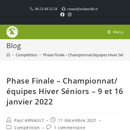
Skip
06-51-84-53-54
contact@tcidamville.fr
to
content
Menu
Blog
>
Compétition
>
Phase Finale – Championnat/équipes Hiver Séniors 
Phase Finale – Championnat/
équipes Hiver Séniors – 9 et 16
janvier 2022
Auteur/autrice
Publication
Paul ARNAULT
11 décembre 2021
de
publiée :
Post
Commentaires
Compétition
1 commentaire