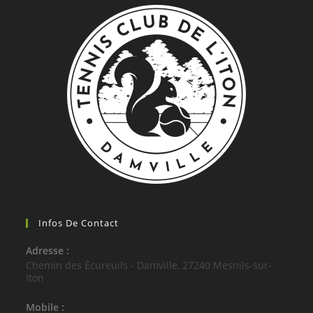
Infos De Contact
Adresse :
Chemin des Écureuils - Damville, 27240 Mesnils-sur-
Iton
Mobile :