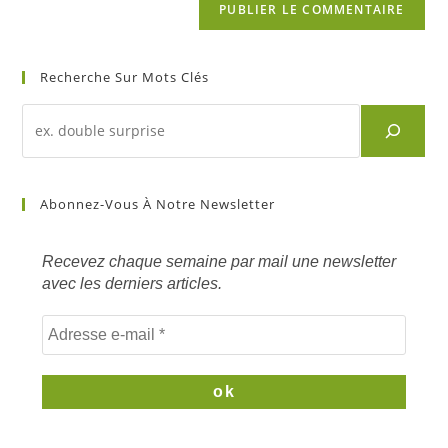
Recherche Sur Mots Clés
Recherche
d'un
article
sur
Abonnez-Vous À Notre Newsletter
mots
clés
Recevez chaque semaine par mail une newsletter
avec les derniers articles.