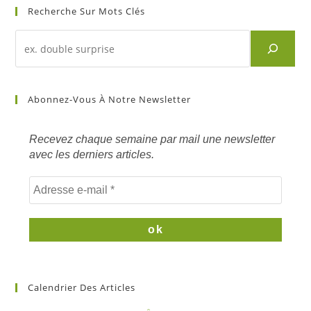
Recherche Sur Mots Clés
Recherche
d'un
article
sur
Abonnez-Vous À Notre Newsletter
mots
clés
Recevez chaque semaine par mail une newsletter
avec les derniers articles.
Calendrier Des Articles