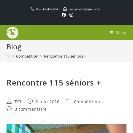
Skip
06-51-84-53-54
contact@tcidamville.fr
to
content
Menu
Blog
>
Compétition
>
Rencontre 115 séniors +
Rencontre 115 séniors +
Auteur/autrice
Publication
Post
TCI
2 juin 2026
Compétition
de
publiée :
category:
Commentaires
0 commentaire
la
de
publication :
la
publication :