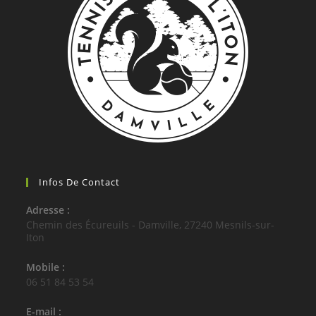
Infos De Contact
Adresse :
Chemin des Écureuils - Damville, 27240 Mesnils-sur-
Iton
Mobile :
06 51 84 53 54
E-mail :