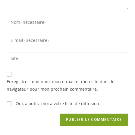
Enter
your
name
Enter
or
your
username
email
Saisir
to
address
l’URL
comment
to
de
comment
votre
Enregistrer mon nom, mon e-mail et mon site dans le
site
navigateur pour mon prochain commentaire.
(facultatif)
Oui, ajoutez-moi à votre liste de diffusion.